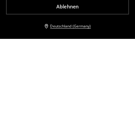
Ablehnen
Deutschland (Germany)
Andere Kunden entschieden sich ebenfalls für
Pullover aus Viskose-Mix
Basic-Pullover
15
,
99
EUR
32,99
EUR
15
,
99
EUR
32,99
EUR
inkl. MwSt. / zzgl.
Versandkosten
inkl. MwSt. / zzgl.
Versandkosten