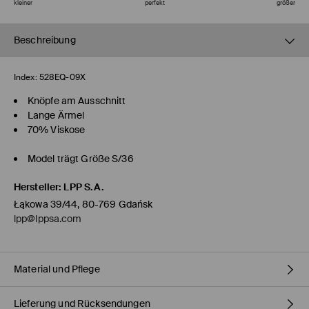
kleiner
perfekt
größer
Beschreibung
Index:
528EQ-09X
Knöpfe am Ausschnitt
Lange Ärmel
70% Viskose
Model trägt Größe S/36
Hersteller
:
LPP S.A.
Łąkowa 39/44, 80-769 Gdańsk
lpp@lppsa.com
Material und Pflege
Lieferung und Rücksendungen
ERSTER STOFF
:
70% VISKOSE, 30% POLYESTER