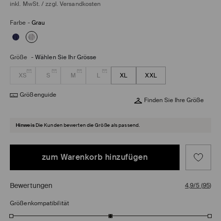
inkl. MwSt. / zzgl.
Versandkosten
Farbe
-
Grau
Größe
-
Wählen Sie Ihr Grösse
XS
S
M
L
XL
XXL
Größenguide
Finden Sie Ihre Größe
Hinweis
Die Kunden bewerten die Größe als passend.
zum Warenkorb hinzufügen
Bewertungen
4,9/5
(
95
)
Größenkompatibilität