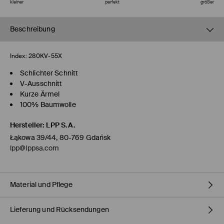
kleiner
perfekt
größer
Beschreibung
Index:
280KV-55X
Schlichter Schnitt
V-Ausschnitt
Kurze Ärmel
100% Baumwolle
Hersteller
:
LPP S.A.
Łąkowa 39/44, 80-769 Gdańsk
lpp@lppsa.com
Material und Pflege
Lieferung und Rücksendungen
ERSTER STOFF
:
100% BAUMWOLLE