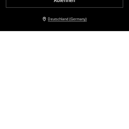
Ablehnen
Deutschland (Germany)
Andere Kunden entschieden sich ebenfalls für
Shirt mit Kurzen Ärmeln
Bluse mit Bindedetail
11
,
99
EUR
25,99
EUR
21
,
99
EUR
32,99
EUR
inkl. MwSt. / zzgl.
Versandkosten
inkl. MwSt. / zzgl.
Versandkosten
Bluse Aus Lyocell
Oberteil mit dekorativen Ärmeln