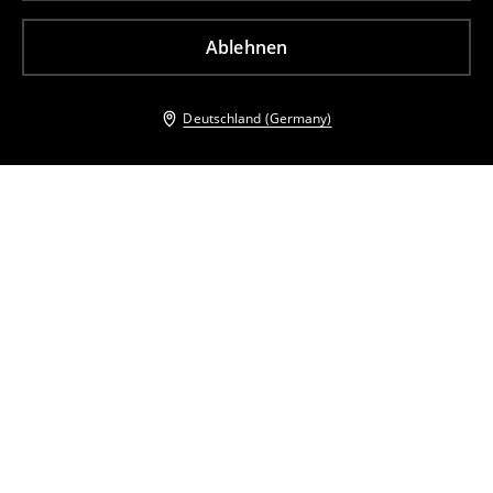
Ablehnen
Deutschland (Germany)
Andere Kunden entschieden sich ebenfalls für
Shorts
Shorts
11
,
99
EUR
23,99
EUR
17
,
99
EUR
29,99
EUR
inkl. MwSt. / zzgl.
Versandkosten
inkl. MwSt. / zzgl.
Versandkosten