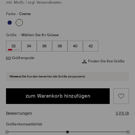
inkl. MwSt. / zzgl.
Versandkosten
Farbe
-
Creme
Größe
-
Wählen Sie Ihr Grösse
32
34
36
38
40
42
Größenguide
Finden Sie Ihre Größe
Hinweis
Die Kunden bewerten die Größe als passend.
zum Warenkorb hinzufügen
Bewertungen
3,7/5
(
3
)
Größenkompatibilität