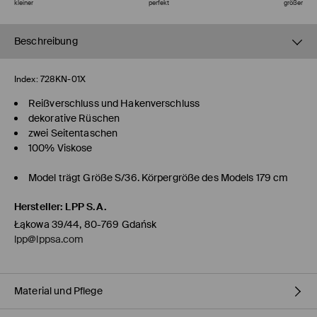
kleiner
perfekt
größer
Beschreibung
Index:
728KN-01X
Reißverschluss und Hakenverschluss
dekorative Rüschen
zwei Seitentaschen
100% Viskose
Model trägt Größe S/36. Körpergröße des Models 179 cm
Hersteller
:
LPP S.A.
Łąkowa 39/44, 80-769 Gdańsk
lpp@lppsa.com
Material und Pflege