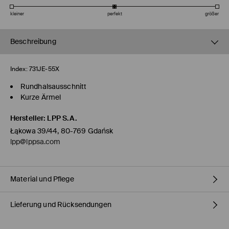
kleiner
perfekt
größer
Beschreibung
Index:
731JE-55X
Rundhalsausschnitt
Kurze Ärmel
Hersteller
:
LPP S.A.
Łąkowa 39/44, 80-769 Gdańsk
lpp@lppsa.com
Material und Pflege
Lieferung und Rücksendungen
ERSTER STOFF
:
55% MODAL, 40% POLYESTER, 5% ELASTHAN