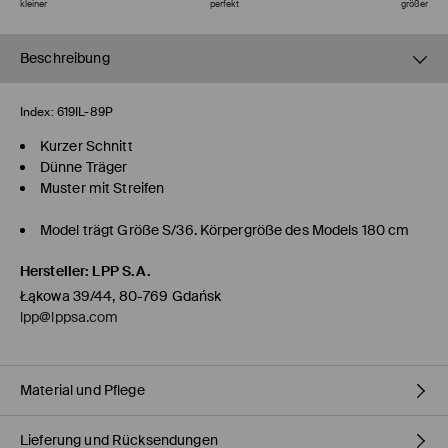
kleiner
perfekt
größer
Beschreibung
Index:
619IL-89P
Kurzer Schnitt
Dünne Träger
Muster mit Streifen
Model trägt Größe S/36. Körpergröße des Models 180 cm
Hersteller
:
LPP S.A.
Łąkowa 39/44, 80-769 Gdańsk
lpp@lppsa.com
Material und Pflege
Lieferung und Rücksendungen
ERSTER STOFF
:
55% VISKOSE, 26% POLYESTER, 14% POLYAMID, 5%