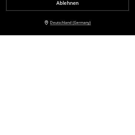
Ablehnen
Deutschland (Germany)
Andere Kunden entschieden sich ebenfalls für
Trägerloses Top
Corsagentop
7
,
99
EUR
15,99
EUR
9
,
99
EUR
23,99
EUR
inkl. MwSt. / zzgl.
Versandkosten
inkl. MwSt. / zzgl.
Versandkosten
Corsagentop
Trägerloses Top