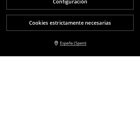
Configuración
Cookies estrictamente necesarias
España (Spain)
Otros clientes también eligieron
Cinturón fino
Bolso para llevar al hombro