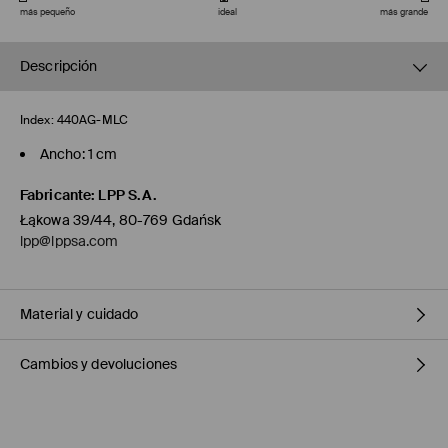
más pequeño
ideal
más grande
Descripción
Index:
440AG-MLC
Ancho: 1 cm
Fabricante
:
LPP S.A.
Łąkowa 39/44, 80-769 Gdańsk
lpp@lppsa.com
Material y cuidado
Cambios y devoluciones
1º ARTÍCULO
:
100% POLIURETANO
NO USAR BLANQUEADOR
Política de envío
NO PLANCHAR