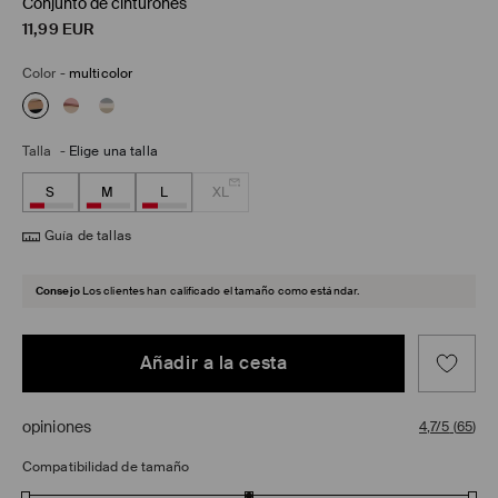
Conjunto de cinturones
11,99
EUR
Color
-
multicolor
Talla
-
Elige una talla
S
M
L
XL
Guía de tallas
Consejo
Los clientes han calificado el tamaño como estándar.
Añadir a la cesta
opiniones
4,7/5
(
65
)
Compatibilidad de tamaño