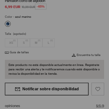
Pantalón corto de algodón
6,99
EUR
-65%
19,99
EUR
Color
-
azul marino
Talla
(agotado)
XS
S
M
L
Guía de tallas
Encuentra tu talla
Este producto no está disponible actualmente en línea. Regístrate
para recibir una alerta y te notificaremos cuando esté disponible o
revisa la disponibilidad en la tienda.
Notificar sobre disponibilidad
opiniones
5/5
(
1
)