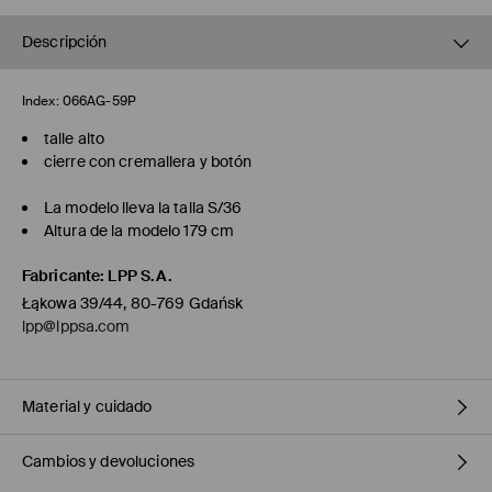
Descripción
Index:
066AG-59P
talle alto
cierre con cremallera y botón
La modelo lleva la talla S/36
Altura de la modelo 179 cm
Fabricante
:
LPP S.A.
Łąkowa 39/44, 80-769 Gdańsk
lpp@lppsa.com
Material y cuidado
Cambios y devoluciones
Principal
:
96% COTTON, 4% ELASTANE