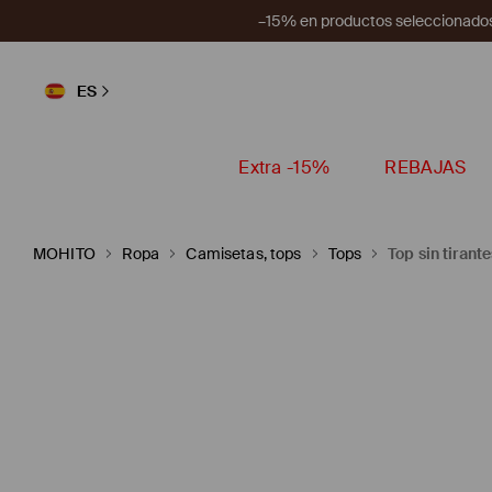
–15% en productos seleccionados
ES
Extra -15%
REBAJAS
MOHITO
Ropa
Camisetas, tops
Tops
Top sin tirante