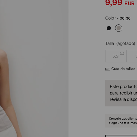
9,99
EUR
Color
-
beige
Talla
(agotado)
XS
Guía de tallas
Este producto
para recibir u
revisa la dispo
Consejo
Los clien
elegir una talla má