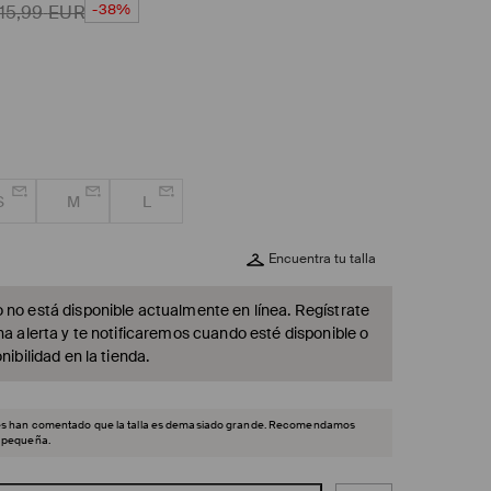
-38%
15,99
EUR
S
M
L
Encuentra tu talla
 no está disponible actualmente en línea. Regístrate
na alerta y te notificaremos cuando esté disponible o
nibilidad en la tienda.
tes han comentado que la talla es demasiado grande. Recomendamos
s pequeña.