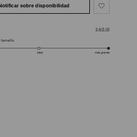
Notificar sobre disponibilidad
3,4/5
(
3
)
e tamaño
ideal
más grande