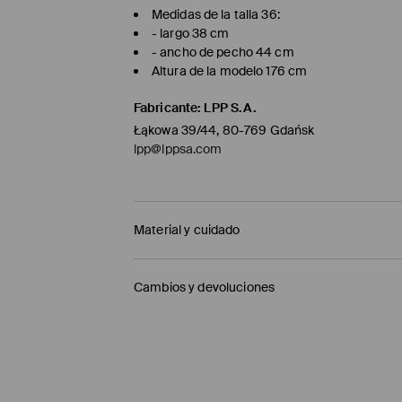
Medidas de la talla 36:
- largo 38 cm
- ancho de pecho 44 cm
Altura de la modelo 176 cm
Fabricante
:
LPP S.A.
Łąkowa 39/44, 80-769 Gdańsk
lpp@lppsa.com
Material y cuidado
Principal
:
85% POLYESTER, 15% ELASTANE
Cambios y devoluciones
DO NOT BLEACH
Política de envío
DO NOT TUMBLE DRY
Mensajero de GLS
(6-10 días laborables)
DO NOT IRON
4,95 EUR / pago en línea (PayPal)