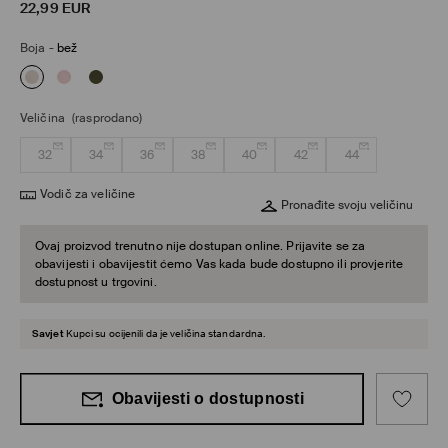
22,99
EUR
Boja
-
bež
Veličina
(rasprodano)
32
34
36
38
40
42
44
Vodič za veličine
Pronađite svoju veličinu
Ovaj proizvod trenutno nije dostupan online. Prijavite se za
obavijesti i obavijestit ćemo Vas kada bude dostupno ili provjerite
dostupnost u trgovini.
Savjet
Kupci su ocijenili da je veličina standardna.
Obavijesti o dostupnosti