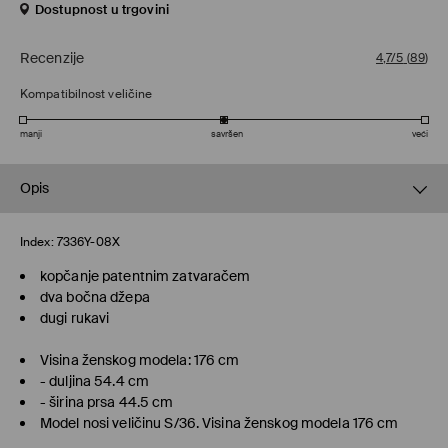
Dostupnost u trgovini
Recenzije
4,7/5
(
89
)
Kompatibilnost veličine
manji
savršen
veći
Opis
Index:
7336Y-08X
kopčanje patentnim zatvaračem
dva bočna džepa
dugi rukavi
Visina ženskog modela: 176 cm
- duljina 54.4 cm
- širina prsa 44.5 cm
Model nosi veličinu S/36. Visina ženskog modela 176 cm