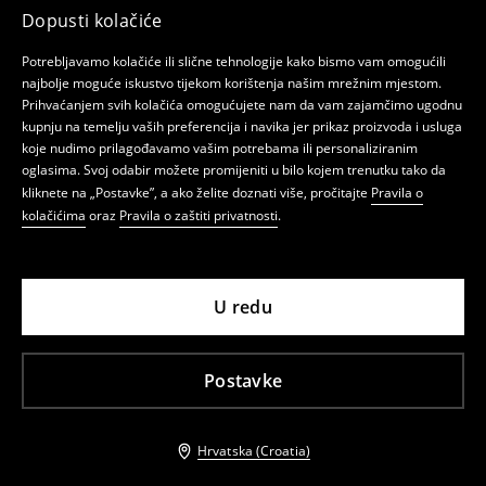
Dopusti kolačiće
Potrebljavamo kolačiće ili slične tehnologije kako bismo vam omogućili
najbolje moguće iskustvo tijekom korištenja našim mrežnim mjestom.
Prihvaćanjem svih kolačića omogućujete nam da vam zajamčimo ugodnu
kupnju na temelju vaših preferencija i navika jer prikaz proizvoda i usluga
koje nudimo prilagođavamo vašim potrebama ili personaliziranim
oglasima. Svoj odabir možete promijeniti u bilo kojem trenutku tako da
kliknete na „Postavke”, a ako želite doznati više, pročitajte
Pravila o
kolačićima
oraz
Pravila o zaštiti privatnosti
.
U redu
Postavke
Hrvatska (Croatia)