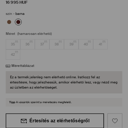
16 995
HUF
szín
-
barna
Méret
(hamarosan elérhető)
35
36
37
38
39
40
41
42
Mérettáblázat
Ez a termék jelenleg nem elérhető online. Iratkozz fel az
értesítésre, hogy jelezhessük, amikor elérhető lesz, vagy nézd meg
az üzletben az elérhetőséget.
Tipp
A vásárlók szerint a méretezés megfelelő.
Értesítés az elérhetőségről