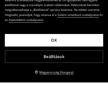
valamint a kínálatunk megjelenítésének az Ön igényeihez való egyedi
beállítását vagy a személyre szabott reklámokat. Választását bármikor
megváltoztathatja a „Beállítások” opcióra kattintva. Ha többet szeretne
megtudni, javasoljuk, hogy olvassa el a
Sütikre vonatkozó szabályzatot
és
az
Adatvédelmi szabályzatot
.
OK
Beállítások
Magyarország (Hungary)