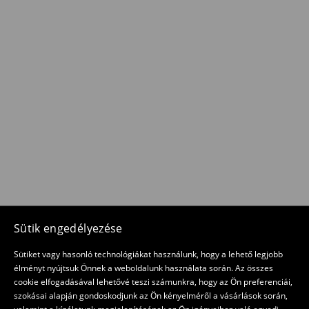
Sütik engedélyezése
Sütiket vagy hasonló technológiákat használunk, hogy a lehető legjobb
élményt nyújtsuk Önnek a weboldalunk használata során. Az összes
cookie elfogadásával lehetővé teszi számunkra, hogy az Ön preferenciái,
szokásai alapján gondoskodjunk az Ön kényelméről a vásárlások során,