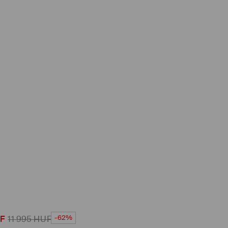
-62%
F
11 995
HUF