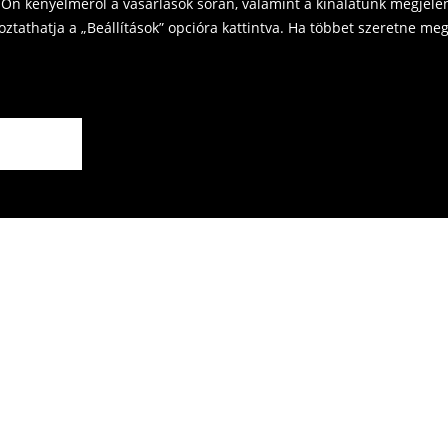
Ön kényelméről a vásárlások során, valamint a kínálatunk megjelen
tathatja a „Beállítások” opcióra kattintva. Ha többet szeretne megt