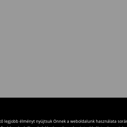
e Pay)
eket vásárol 16 000 Ft felett.
zd vissza a terméket
t és küldd vissza a terméket
vinni üzleteinkbe. Kérjük,
ető legjobb élményt nyújtsuk Önnek a weboldalunk használata során