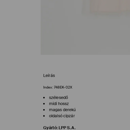
Leírás
Index:
748EK-02X
szélesedő
midi hossz
magas derekú
oldalsó cipzár
Gyártó
:
LPP S.A.