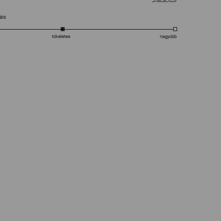
tás
tökéletes
nagyobb