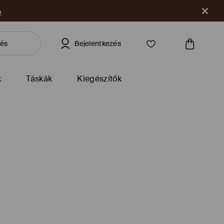
e
Bejelentkezés
k
Táskák
Kiegészítők