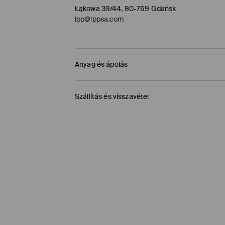
Łąkowa 39/44, 80-769 Gdańsk
lpp@lppsa.com
Anyag és ápolás
ELSŐ SZÖVET
:
100% POLIÉSZTER
Szállítás és visszavétel
MÁSODIK SZÖVET
:
88% POLIÉSZTER, 12% ELASZT
ELSŐ BÉLÉS
:
100% POLIÉSZTER
Szállítási irányelvek
GÉPI MOSÁS MAX.HŐMÉRSÉKLETEN. 20° C 
HASONLÓ SZÍNŰEKKEL KELL MOSNI
Áruházi átvétel MOHITO (1-6 munkanap)
0,00 HUF
/ Online fizetés (PayPal, PayU, Googl
FEHÉRÍTŐSZER HASZNÁLATA TILOS
TILOS VASALNI
Packeta átvevőhelyek (1-6 munkanap)
1195 HUF
/ Online fizetés (PayPal, PayU, Googl
TILOS A VEGYI TISZTÍTÁS
DPD Pickup Point (1-6 munkanap)
TILOS FORGÓDOBOS SZÁRÍTÓGÉPBEN SZÁRÍ
1395 HUF
/ Online fizetés (PayPal, PayU, Googl