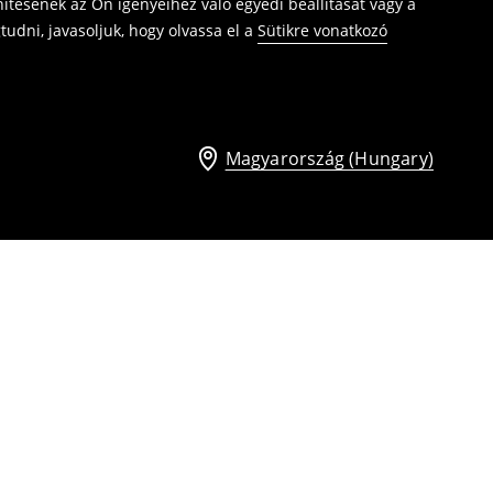
ítésének az Ön igényeihez való egyedi beállítását vagy a
udni, javasoljuk, hogy olvassa el a
Sütikre vonatkozó
Magyarország (Hungary)