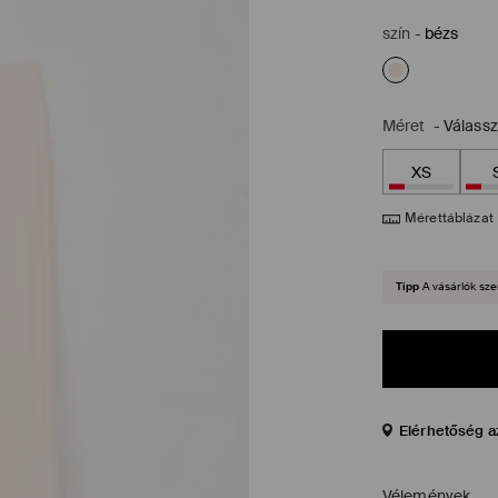
szín
-
bézs
Méret
-
Válass
XS
Mérettáblázat
Tipp
A vásárlók sze
Elérhetőség a
Vélemények