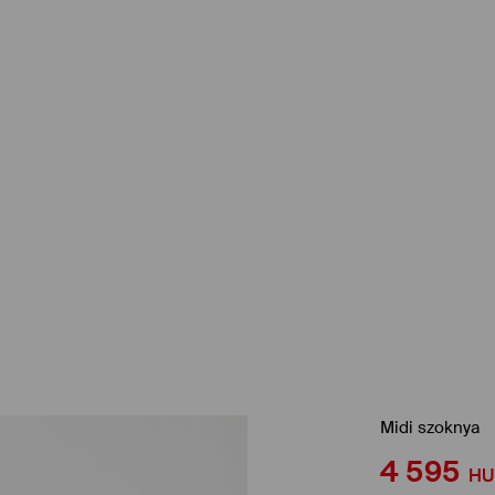
Midi szoknya
4 595
HU