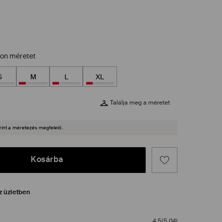
zon méretet
S
M
L
XL
Találja meg a méretet
rint a méretezés megfelelő.
Kosárba
z üzletben
4,5/5
(
14
)