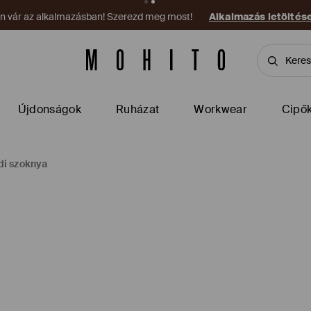
on vár az alkalmazásban! Szerezd meg most!
Alkalmazás letöltés
Újdonságok
Ruházat
Workwear
Cipő
di szoknya