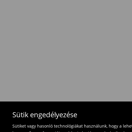
Hagyományos szállítás (1-6 munkanap)
1495 HUF
/ Online fizetés (PayPal, PayU, Googl
Hagyományos szállítás (1-6 munkanap)
1695 HUF
/ Utánvétes fizetés
Használja ki az ingyenes kiszállítást, ha termék
⟶
További információ
Visszavételi irányelvek
Visszaküldés 30 napon belül:
- Magyarországon bármelyik Mohito üzletbe ho
blokkal/számlával ;
- online üzleten keresztül
- töltsd ki az online visszaküldési nyomtatvány
Fürdőruhákat és pizsamákat nem lehet vissza
Sütik engedélyezése
használja az online visszaküldési űrlapot.
Sütiket vagy hasonló technológiákat használunk, hogy a leh
⟶
Termék visszavétel