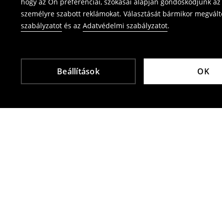
hogy az Ön preferenciái, szokásai alapján gondoskodjunk az 
személyre szabott reklámokat. Választását bármikor megváltoz
szabályzatot
és az
Adatvédelmi szabályzatot
.
Beállítások
OK