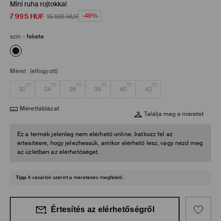
Mini ruha rojtokkal
7 995
HUF
-49%
15 595
HUF
szín
-
fekete
Méret
(elfogyott)
32
34
36
38
40
42
Mérettáblázat
Találja meg a méretet
Ez a termék jelenleg nem elérhető online. Iratkozz fel az
értesítésre, hogy jelezhessük, amikor elérhető lesz, vagy nézd meg
az üzletben az elérhetőséget.
Tipp
A vásárlók szerint a méretezés megfelelő.
Értesítés az elérhetőségről