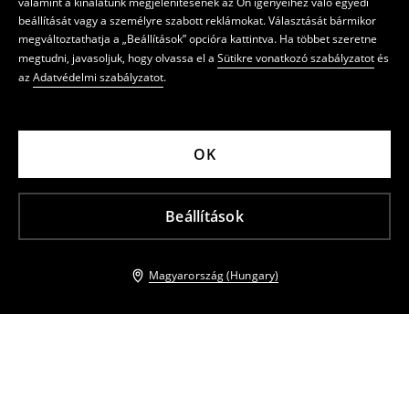
valamint a kínálatunk megjelenítésének az Ön igényeihez való egyedi
beállítását vagy a személyre szabott reklámokat. Választását bármikor
megváltoztathatja a „Beállítások” opcióra kattintva. Ha többet szeretne
megtudni, javasoljuk, hogy olvassa el a
Sütikre vonatkozó szabályzatot
és
az
Adatvédelmi szabályzatot
.
OK
Beállítások
Magyarország (Hungary)