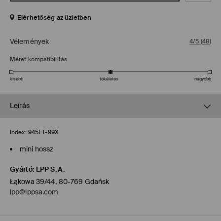
Elérhetőség az üzletben
Vélemények
4/5
(
48
)
Méret kompatibilitás
kisebb
tökéletes
nagyobb
Leírás
Index:
945FT-99X
mini hossz
Gyártó
:
LPP S.A.
Łąkowa 39/44, 80-769 Gdańsk
lpp@lppsa.com