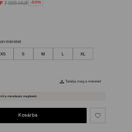
-50%
F
7 995
HUF
zon méretet
XS
S
M
L
XL
Találja meg a méretet
rint a méretezés megfelelő.
Kosárba