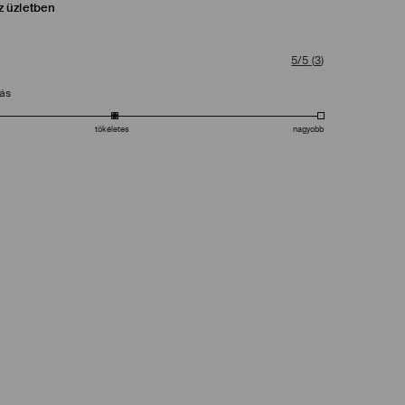
z üzletben
5/5
(
3
)
tás
tökéletes
nagyobb