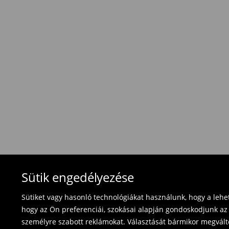
1495 HUF
/ Online fizetés (PayPal, PayU, Googl
Hagyományos szállítás (1-6 munkanap)
1695 HUF
/ Utánvétes fizetés
Használja ki az ingyenes kiszállítást, ha termék
⟶
További információ
Visszavételi irányelvek
Visszaküldés 30 napon belül:
- Magyarországon bármelyik Mohito üzletbe ho
blokkal/számlával ;
- online üzleten keresztül
- töltsd ki az online visszaküldési nyomtatvány
Fürdőruhákat és pizsamákat nem lehet vissza
Sütik engedélyezése
használja az online visszaküldési űrlapot.
Sütiket vagy hasonló technológiákat használunk, hogy a leh
⟶
Termék visszavétel
hogy az Ön preferenciái, szokásai alapján gondoskodjunk az 
személyre szabott reklámokat. Választását bármikor megváltoz