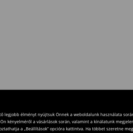
e Pay)
eket vásárol 16 000 Ft felett.
zd vissza a terméket
t és küldd vissza a terméket
vinni üzleteinkbe. Kérjük,
ető legjobb élményt nyújtsuk Önnek a weboldalunk használata során
Ön kényelméről a vásárlások során, valamint a kínálatunk megjelen
tathatja a „Beállítások” opcióra kattintva. Ha többet szeretne megt