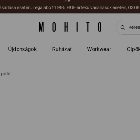
sárlása esetén. Legalább 14 995 HUF értékű vásárlások esetén, 03.08–
Újdonságok
Ruházat
Workwear
Cipő
 póló