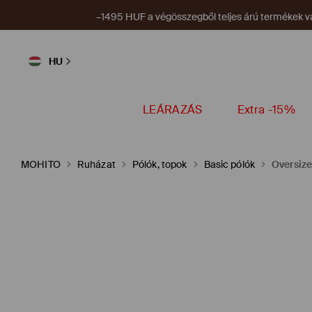
–1495 HUF a végösszegből teljes árú termékek vá
HU
LEÁRAZÁS
Extra -15%
MOHITO
Ruházat
Pólók, topok
Basic pólók
Oversize