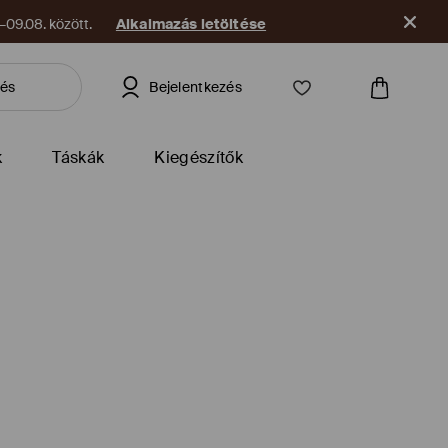
09.08. között.
Alkalmazás letöltése
Bejelentkezés
k
Táskák
Kiegészítők