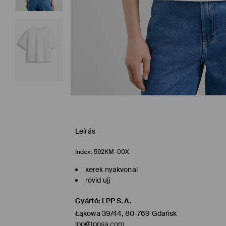
Leírás
Index:
592KM-00X
kerek nyakvonal
rövid ujj
Gyártó
:
LPP S.A.
Łąkowa 39/44, 80-769 Gdańsk
lpp@lppsa.com