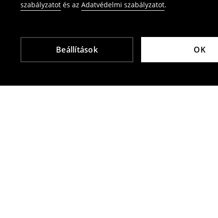
szabályzatot
és az
Adatvédelmi szabályzatot
.
Beállítások
OK
Más vásárlók is választották