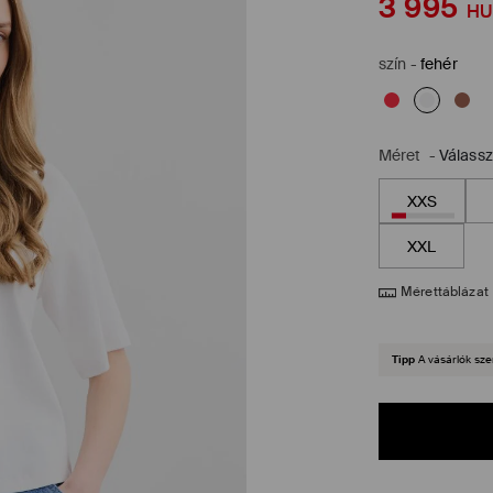
3 995
HU
szín
-
fehér
Méret
-
Válass
XXS
XXL
Mérettáblázat
Tipp
A vásárlók sze