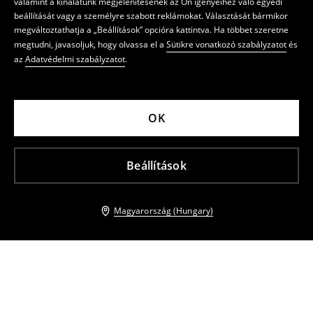
valamint a kínálatunk megjelenítésének az Ön igényeihez való egyedi
beállítását vagy a személyre szabott reklámokat. Választását bármikor
megváltoztathatja a „Beállítások” opcióra kattintva. Ha többet szeretne
megtudni, javasoljuk, hogy olvassa el a
Sütikre vonatkozó szabályzatot
és
az
Adatvédelmi szabályzatot
.
OK
Beállítások
Magyarország (Hungary)