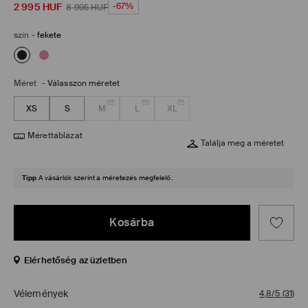
2 995
HUF
-67%
8 995
HUF
szín
-
fekete
Méret
-
Válasszon méretet
XS
S
M
L
XL
Mérettáblázat
Találja meg a méretet
Tipp
A vásárlók szerint a méretezés megfelelő.
Kosárba
Elérhetőség az üzletben
Vélemények
4,8/5
(
31
)