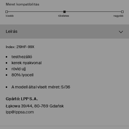
Méret kompatibilitás
kisebb
tökéletes
nagyobb
Leírás
Index:
219HF-99X
testhezálló
kerek nyakvonal
rövid ujj
80% lyocell
A modell által viselt méret: S/36
Gyártó
:
LPP S.A.
Łąkowa 39/44, 80-769 Gdańsk
lpp@lppsa.com