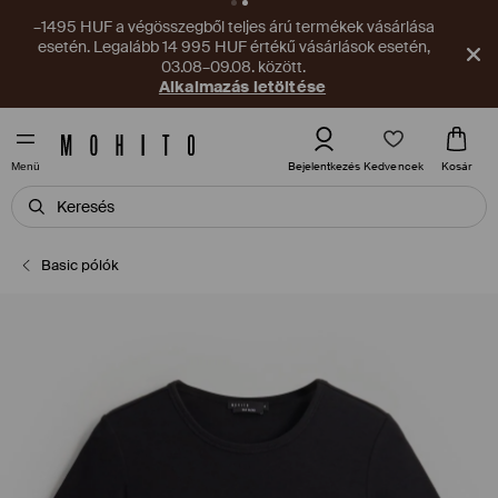
–1495 HUF a végösszegből teljes árú termékek vásárlása
esetén. Legalább 14 995 HUF értékű vásárlások esetén,
03.08–09.08. között.
Alkalmazás letöltése
Kedvencek
Bejelentkezés
Kosár
Menü
Basic pólók