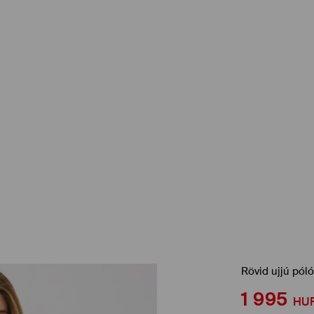
Rövid ujjú póló
1 995
HU