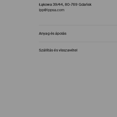
Łąkowa 39/44, 80-769 Gdańsk
lpp@lppsa.com
Anyag és ápolás
84% PAMUT, 16% POLIÉSZTER
Szállítás és visszavétel
Szállítási irányelvek
Áruházi átvétel MOHITO (1-6 munkanap)
0,00 HUF
/ Online fizetés (PayPal, PayU, Googl
Packeta átvevőhelyek (1-6 munkanap)
1195 HUF
/ Online fizetés (PayPal, PayU, Googl
DPD Pickup Point (1-6 munkanap)
1395 HUF
/ Online fizetés (PayPal, PayU, Googl