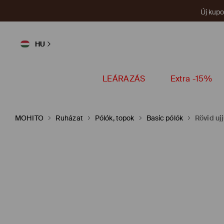
Új kup
HU
LEÁRAZÁS
Extra -15%
MOHITO
Ruházat
Pólók, topok
Basic pólók
Rövid uj