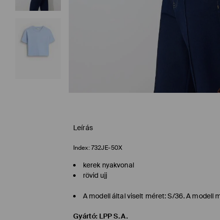
Leírás
Index:
732JE-50X
kerek nyakvonal
rövid ujj
A modell által viselt méret: S/36. A model
Gyártó
:
LPP S.A.