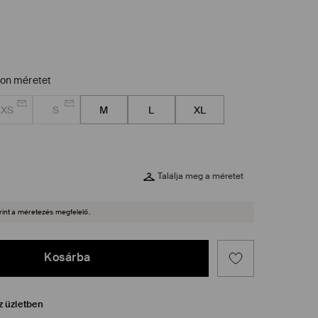
zon méretet
XS
S
M
L
XL
Találja meg a méretet
rint a méretezés megfelelő.
Kosárba
z üzletben