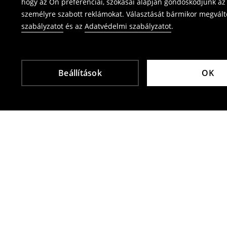
hogy az Ön preferenciái, szokásai alapján gondoskodjunk az 
személyre szabott reklámokat. Választását bármikor megváltoz
szabályzatot
és az
Adatvédelmi szabályzatot
.
Beállítások
OK