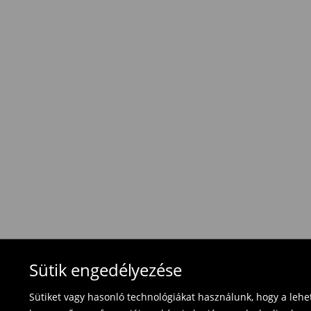
Hagyományos szállítás (1-6 munkanap)
1495 HUF
/ Online fizetés (PayPal, PayU, Googl
Hagyományos szállítás (1-6 munkanap)
1695 HUF
/ Utánvétes fizetés
Használja ki az ingyenes kiszállítást, ha termék
⟶
További információ
Visszavételi irányelvek
Visszaküldés 30 napon belül:
- Magyarországon bármelyik Mohito üzletbe ho
blokkal/számlával ;
- online üzleten keresztül
- töltsd ki az online visszaküldési nyomtatvány
Fürdőruhákat és pizsamákat nem lehet vissza
Sütik engedélyezése
használja az online visszaküldési űrlapot.
Sütiket vagy hasonló technológiákat használunk, hogy a leh
⟶
Termék visszavétel