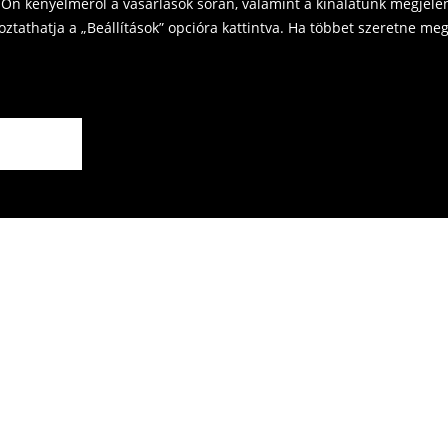
Ön kényelméről a vásárlások során, valamint a kínálatunk megjelen
tathatja a „Beállítások” opcióra kattintva. Ha többet szeretne megt