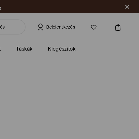
e
Bejelentkezés
k
Táskák
Kiegészítők