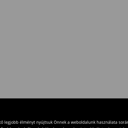
e Pay)
eket vásárol 16 000 Ft felett.
zd vissza a terméket
t és küldd vissza a terméket
vinni üzleteinkbe. Kérjük,
ető legjobb élményt nyújtsuk Önnek a weboldalunk használata során