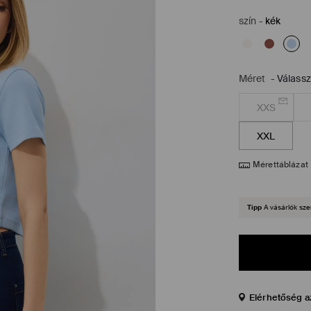
szín
-
kék
Méret
-
Válass
XXS
XXL
Mérettáblázat
Tipp
A vásárlók sze
Elérhetőség a