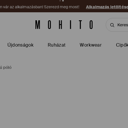
on vár az alkalmazásban! Szerezd meg most!
Alkalmazás letöltés
Újdonságok
Ruházat
Workwear
Cipő
jú póló