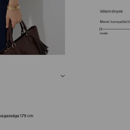
Vélemények
Méret kompatibili
kisebb
l magassága 179 cm