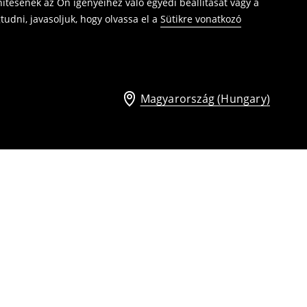
ítésének az Ön igényeihez való egyedi beállítását vagy a
udni, javasoljuk, hogy olvassa el a
Sütikre vonatkozó
Magyarország (Hungary)