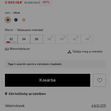
5 995
HUF
-65%
16 995
HUF
szín
-
oliva
Méret
-
Válasszon méretet
32
34
36
38
40
42
44
Mérettáblázat
Találja meg a méretet
Tipp
A vásárlók szerint a méretezés megfelelő.
Kosárba
Elérhetőség az üzletben
Vélemények
4,8/5
(
277
)