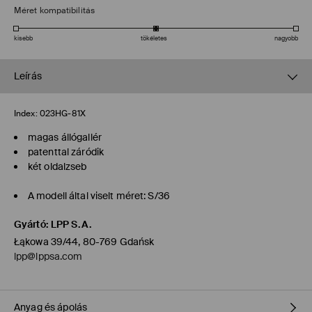
Méret kompatibilitás
kisebb
tökéletes
nagyobb
Leírás
Index:
023HG-81X
magas állógallér
patenttal záródik
két oldalzseb
A modell által viselt méret: S/36
Gyártó
:
LPP S.A.
Łąkowa 39/44, 80-769 Gdańsk
lpp@lppsa.com
Anyag és ápolás