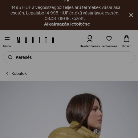
–1495 HUF a végösszegből teljes árú termékek vásárlása
esetén. Legalább 14 995 HUF értékű vásárlások esetén,
03.08–09.08. között.
Alkalmazás letöltése
Kedvencek
Bejelentkezés
Kosár
Menü
Kabátok