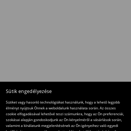
Sütik engedélyezése
Sütiket vagy hasonló technológiákat használunk, hogy a lehető legjobb
élményt nyújtsuk Önnek a weboldalunk használata során. Az összes
cookie elfogadásával lehetővé teszi számunkra, hogy az Ön preferenciái,
szokásai alapján gondoskodjunk az Ön kényelméről a vásárlások során,
valamint a kínálatunk megjelenítésének az Ön igényeihez való egyedi