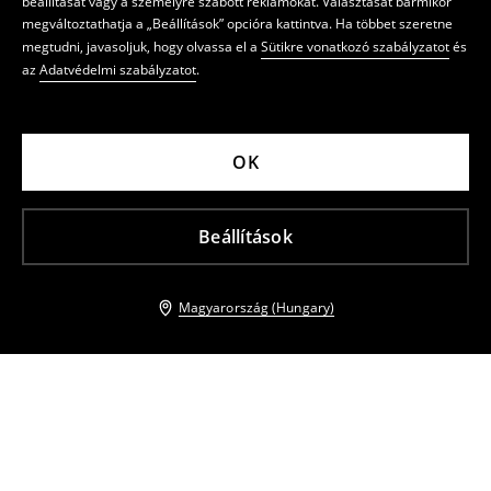
beállítását vagy a személyre szabott reklámokat. Választását bármikor
megváltoztathatja a „Beállítások” opcióra kattintva. Ha többet szeretne
megtudni, javasoljuk, hogy olvassa el a
Sütikre vonatkozó szabályzatot
és
az
Adatvédelmi szabályzatot
.
OK
Beállítások
Magyarország (Hungary)