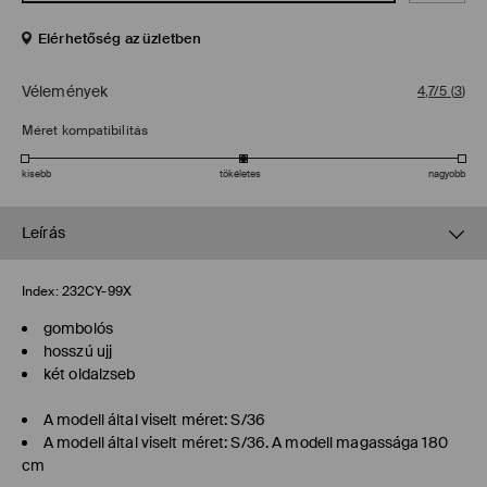
Elérhetőség az üzletben
Vélemények
4,7/5
(
3
)
Méret kompatibilitás
kisebb
tökéletes
nagyobb
Leírás
Index:
232CY-99X
gombolós
hosszú ujj
két oldalzseb
A modell által viselt méret: S/36
A modell által viselt méret: S/36. A modell magassága 180
cm