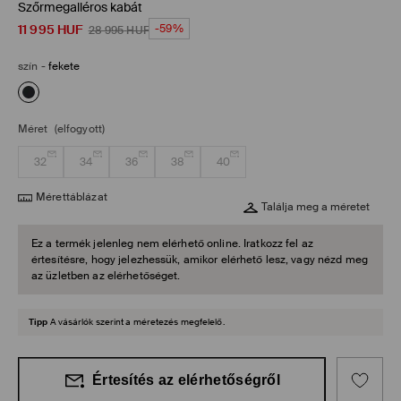
Szőrmegalléros kabát
11 995
HUF
-59%
28 995
HUF
szín
-
fekete
Méret
(elfogyott)
32
34
36
38
40
Mérettáblázat
Találja meg a méretet
Ez a termék jelenleg nem elérhető online. Iratkozz fel az
értesítésre, hogy jelezhessük, amikor elérhető lesz, vagy nézd meg
az üzletben az elérhetőséget.
Tipp
A vásárlók szerint a méretezés megfelelő.
Értesítés az elérhetőségről