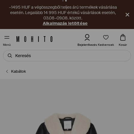
–1495 HUF a végösszegből teljes árú termékek vásárlása
esetén. Legalább 14 995 HUF értékű vásárlások esetén,
03.08–09.08. között.
Alkalmazás letöltése
Kedvencek
Bejelentkezés
Kosár
Menü
Kabátok