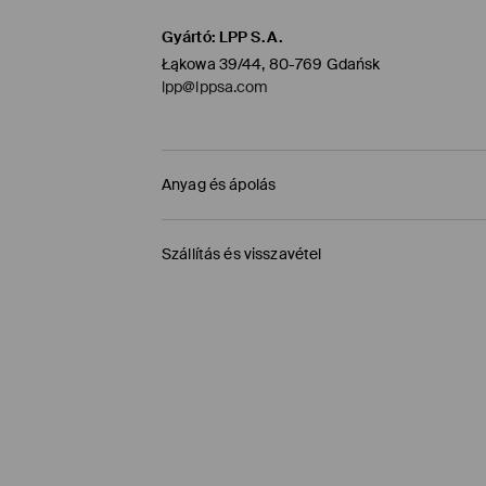
Gyártó
:
LPP S.A.
Łąkowa 39/44, 80-769 Gdańsk
lpp@lppsa.com
Anyag és ápolás
Fő anya
:
70% VISZKÓZ, 30% POLIAMID
Szállítás és visszavétel
FEHÉRÍTŐSZER HASZNÁLATA TILOS
Szállítási irányelvek
TILOS FORGÓDOBOS SZÁRÍTÓGÉPBEN SZÁRÍ
TILOS VASALNI
Áruházi átvétel MOHITO (1-6 munkanap)
0,00 HUF
/ Online fizetés (PayPal, PayU, Googl
TILOS A VEGYI TISZTÍTÁS
Packeta átvevőhelyek (1-6 munkanap)
1195 HUF
/ Online fizetés (PayPal, PayU, Googl