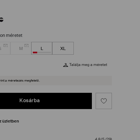
zon méretet
S
M
L
XL
Találja meg a méretet
rint a méretezés megfelelő.
Kosárba
z üzletben
4,8/5
(
29
)