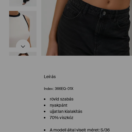
Leírás
Index:
366EQ-01X
rövid szabás
nyakpánt
ujjatlan kialakítás
70% viszkóz
A modell által viselt méret: S/36