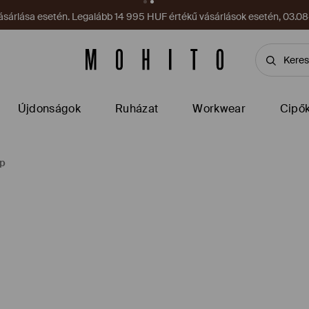
sárlása esetén. Legalább 14 995 HUF értékű vásárlások esetén, 03.08–
Újdonságok
Ruházat
Workwear
Cipő
op