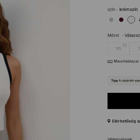
szín
-
krémszín
Méret
-
Válass
XS
Mérettáblázat
Tipp
A vásárlók sze
Elérhetőség a
Vélemények