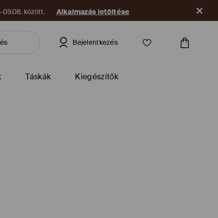
09.08. között.
Alkalmazás letöltése
Bejelentkezés
k
Táskák
Kiegészítők