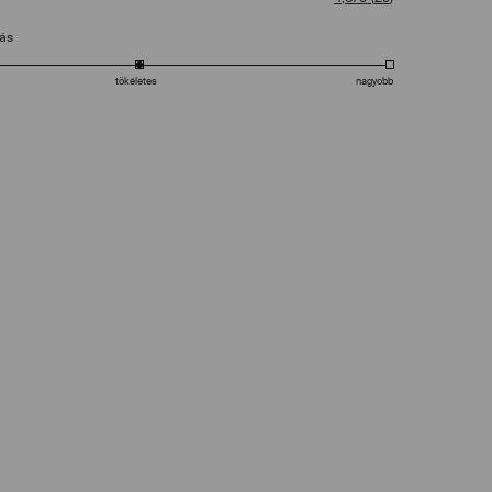
tás
tökéletes
nagyobb