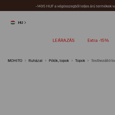
–1495 HUF a végösszegből teljes árú termékek vá
HU
LEÁRAZÁS
Extra -15%
MOHITO
Ruházat
Pólók, topok
Topok
Testhezálló t