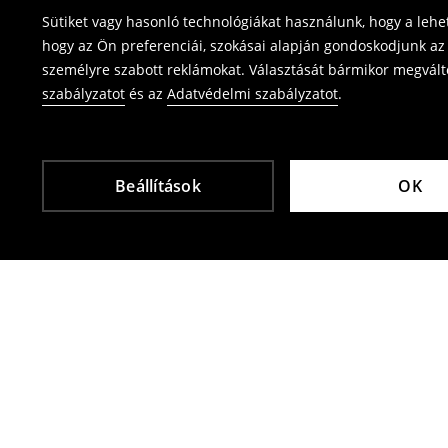
Sütiket vagy hasonló technológiákat használunk, hogy a leh
⟶
Termék visszavétel
hogy az Ön preferenciái, szokásai alapján gondoskodjunk az 
személyre szabott reklámokat. Választását bármikor megváltoz
szabályzatot
és az
Adatvédelmi szabályzatot
.
Beállítások
OK