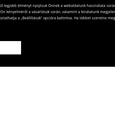
ető legjobb élményt nyújtsuk Önnek a weboldalunk használata során
Ön kényelméről a vásárlások során, valamint a kínálatunk megjelen
tathatja a „Beállítások” opcióra kattintva. Ha többet szeretne megt