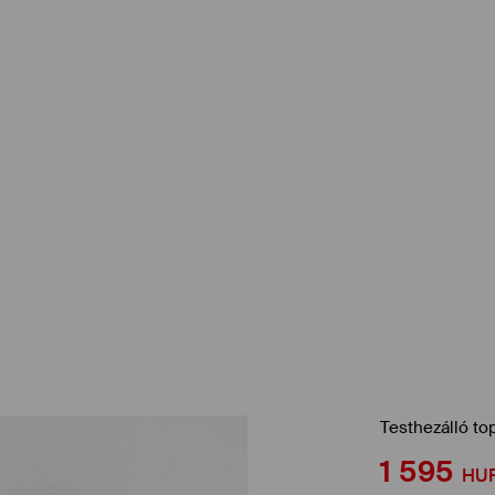
Testhezálló to
1 595
HU