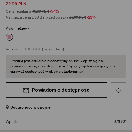
22,99
PLN
Cena regularna
49,99
PLN
-54%
Najniższa cena z 30 dni przed obniżką
29,99
PLN
-23%
Kolor
-
różowy
Rozmiar
-
ONE SIZE
(wyprzedany)
Produkt jest aktualnie niedostępny online. Zapisz się na
powiadomienie, a poinformujemy Cię, gdy będzie dostępny lub
sprawdź dostępność w sklepie stacjonarnym.
Powiadom o dostępności
Dostępność w salonie
Opinie
4,3/5
(
13
)