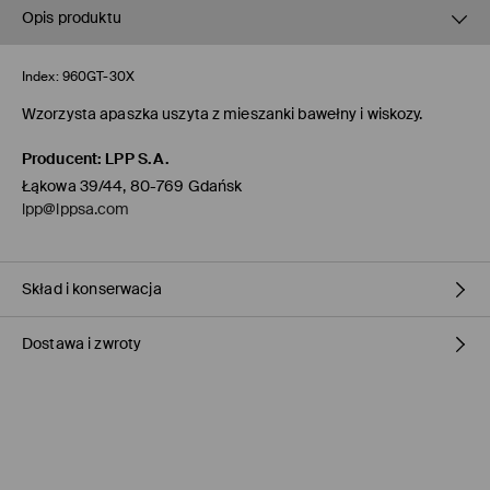
Opis produktu
Index:
960GT-30X
Wzorzysta apaszka uszyta z mieszanki bawełny i wiskozy.
Producent
:
LPP S.A.
Łąkowa 39/44, 80-769 Gdańsk
lpp@lppsa.com
Skład i konserwacja
Dostawa i zwroty
MATERIAŁ PIERWSZY
:
50% BAWEŁNA, 50% WISKOZA
PRAĆ RĘCZNIE W TEMP. DO 30° C
Polityka dostawy
NIE BIELIĆ
Odbiór w sklepie Mohito
(1-3 dni roboczych)
NIE PRASOWAĆ
0,00 PLN / Płatność Online