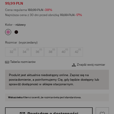
99,99
PLN
Cena regularna
159,99
PLN
-38%
Najniższa cena z 30 dni przed obniżką
119,99
PLN
-17%
Kolor
-
różowy
Rozmiar
(wyprzedany)
32
34
36
38
40
42
Tabela rozmiarów
Znajdź swój rozmiar
Produkt jest aktualnie niedostępny online. Zapisz się na
powiadomienie, a poinformujemy Cię, gdy będzie dostępny lub
sprawdź dostępność w sklepie stacjonarnym.
Wskazówka
Klienci ocenili, że rozmiarówka jest standardowa.
Powiadom o dostępności