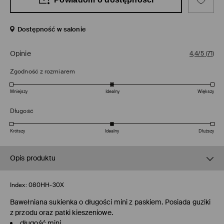
Dostępność w salonie
Opinie
4,4/5
(
71
)
Zgodność z rozmiarem
Mniejszy
Idealny
Większy
Długość
Krótszy
Idealny
Dłuższy
Opis produktu
Index:
080HH-30X
Bawełniana sukienka o długości mini z paskiem. Posiada guziki
z przodu oraz patki kieszeniowe.
długość mini