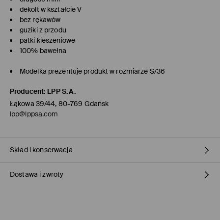
dekolt w kształcie V
bez rękawów
guziki z przodu
patki kieszeniowe
100% bawełna
Modelka prezentuje produkt w rozmiarze S/36
Producent
:
LPP S.A.
Łąkowa 39/44, 80-769 Gdańsk
lpp@lppsa.com
Skład i konserwacja
Dostawa i zwroty
PIERWSZY ARTYKUŁ MATERIAŁ PIERWSZY
:
100% BAWEŁNA
PRAĆ NA LEWEJ STRONIE
Polityka dostawy
NIE BIELIĆ