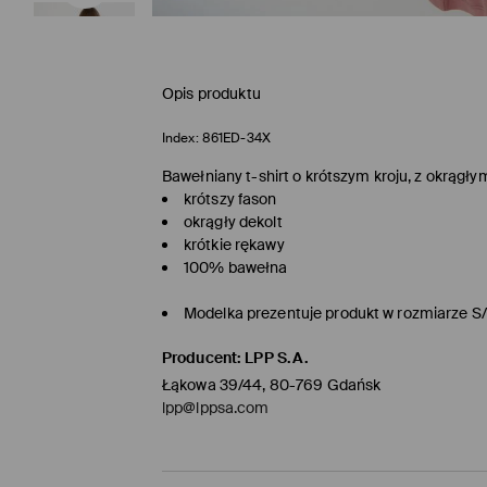
Opis produktu
Index:
861ED-34X
Bawełniany t-shirt o krótszym kroju, z okrągł
krótszy fason
okrągły dekolt
krótkie rękawy
100% bawełna
Modelka prezentuje produkt w rozmiarze S
Producent
:
LPP S.A.
Łąkowa 39/44, 80-769 Gdańsk
lpp@lppsa.com