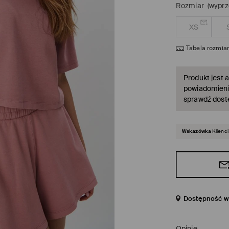
Rozmiar
(wyprz
XS
Tabela rozmia
Produkt jest a
powiadomienie
sprawdź dost
Wskazówka
Klienci
Dostępność w 
Opinie