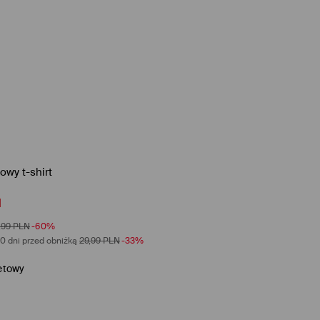
owy t-shirt
N
,99
PLN
-60%
0 dni przed obniżką
29,99
PLN
-33%
letowy