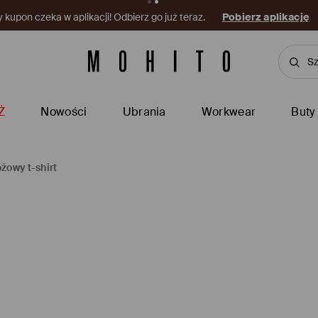
kupon czeka w aplikacji! Odbierz go już teraz.
Pobierz aplikację
Ż
Nowości
Ubrania
Workwear
Buty
żowy t-shirt