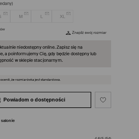
edany)
S
M
L
XL
rów
Znajdź swój rozmiar
ktualnie niedostępny online. Zapisz się na
, a poinformujemy Cię, gdy będzie dostępny lub
ępność w sklepie stacjonarnym.
 ocenili, że rozmiarówka jest standardowa.
Powiadom o dostępności
salonie
4,6/5
(
54
)