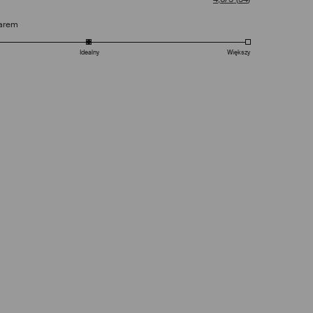
arem
Idealny
Większy