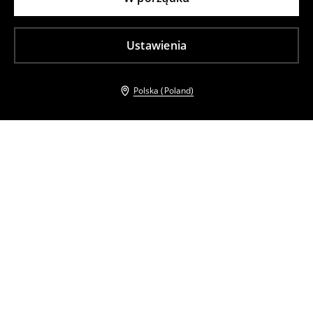
Ustawienia
Polska (Poland)
Inni klienci wybrali takźe
Skórzane czółenka
Spodnie flare
199
,
99
PLN
79
,
99
PLN