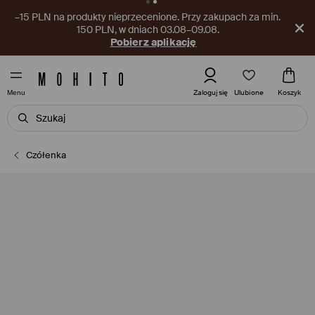
–15 PLN na produkty nieprzecenione. Przy zakupach za min.
150 PLN, w dniach 03.08–09.08.
Pobierz aplikację
Ulubione
Zaloguj się
Koszyk
Menu
Czółenka