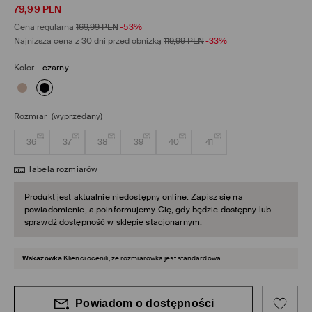
79,99
PLN
Cena regularna
169,99
PLN
-53%
Najniższa cena z 30 dni przed obniżką
119,99
PLN
-33%
Kolor
-
czarny
Rozmiar
(wyprzedany)
36
37
38
39
40
41
Tabela rozmiarów
Produkt jest aktualnie niedostępny online. Zapisz się na
powiadomienie, a poinformujemy Cię, gdy będzie dostępny lub
sprawdź dostępność w sklepie stacjonarnym.
Wskazówka
Klienci ocenili, że rozmiarówka jest standardowa.
Powiadom o dostępności