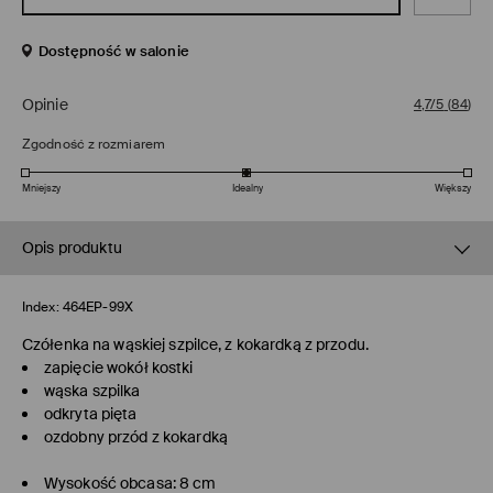
Dostępność w salonie
Opinie
4,7/5
(
84
)
Zgodność z rozmiarem
Mniejszy
Idealny
Większy
Opis produktu
Index:
464EP-99X
Czółenka na wąskiej szpilce, z kokardką z przodu.
zapięcie wokół kostki
wąska szpilka
odkryta pięta
ozdobny przód z kokardką
Wysokość obcasa: 8 cm