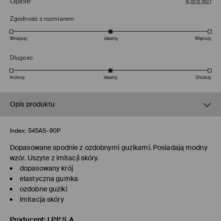
Opinie
4,5/5
(
67
)
Zgodność z rozmiarem
Mniejszy
Idealny
Większy
Długość
Krótszy
Idealny
Dłuższy
Opis produktu
Index:
545AS-90P
Dopasowane spodnie z ozdobnymi guzikami. Posiadają modny
wzór. Uszyte z imitacji skóry.
dopasowany krój
elastyczna gumka
ozdobne guziki
imitacja skóry
Producent
:
LPP S.A.