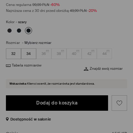
Cena regularna
99,99
PLN
-60%
Najniższa cena z 30 dni przed obniżką
49,99
PLN
-20%
Kolor
-
szary
Rozmiar
-
Wybierz rozmiar
32
34
36
38
40
42
44
Tabela rozmiarów
Znajdź swój rozmiar
Wskazówka
Klienci ocenili, że rozmiarówka jest standardowa.
Dodaj do koszyka
Dostępność w salonie