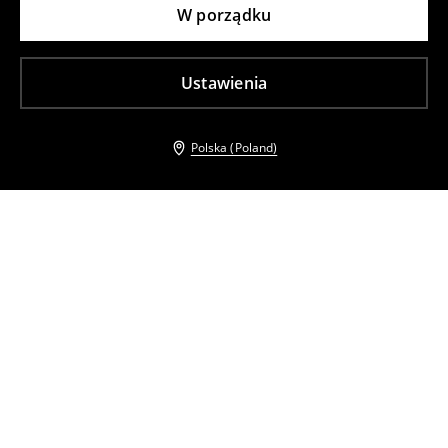
W porządku
Ustawienia
Polska (Poland)
Inni klienci wybrali takźe
Dopasowane spodnie
Spodnie skinny we wzory