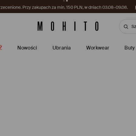
rzecenione. Przy zakupach za min. 150 PLN, w dniach 03.08–09.08.
Ż
Nowości
Ubrania
Workwear
Buty