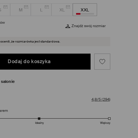
S
M
L
XL
XXL
rów
Znajdź swój rozmiar
 ocenili, że rozmiarówka jest standardowa.
Dodaj do koszyka
salonie
4,8/5
(
294
)
arem
Idealny
Większy