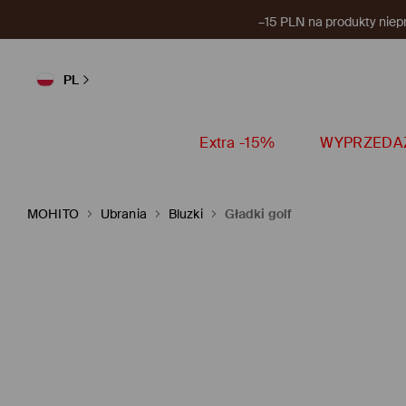
–15 PLN na produkty niep
PL
Extra -15%
WYPRZEDA
MOHITO
Ubrania
Bluzki
Gładki golf