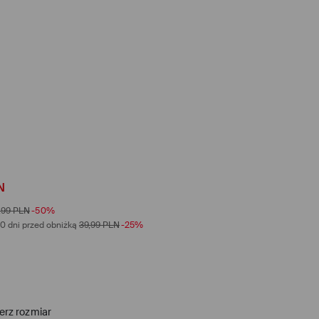
N
,99
PLN
-50%
0 dni przed obniżką
39,99
PLN
-25%
erz rozmiar