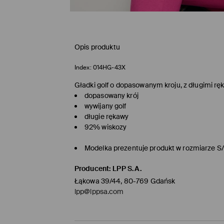
Opis produktu
Index:
014HG-43X
Gładki golf o dopasowanym kroju, z długimi rę
dopasowany krój
wywijany golf
długie rękawy
92% wiskozy
Modelka prezentuje produkt w rozmiarze S
Producent
:
LPP S.A.
Łąkowa 39/44, 80-769 Gdańsk
lpp@lppsa.com