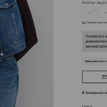
Rozmiar
(wyprz
32
3
Tabela rozmia
Produkt jest a
powiadomienie
sprawdź dost
Wskazówka
Klienci
Dostępność w 
Opinie