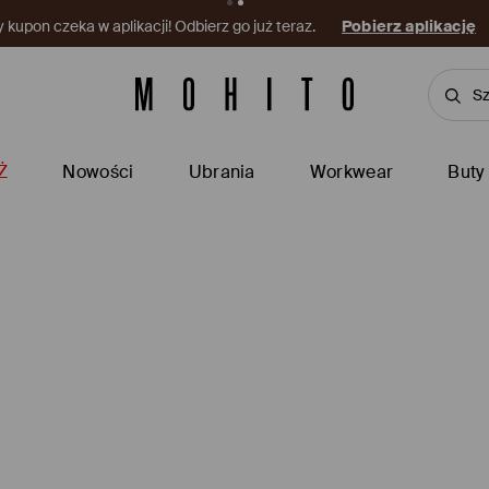
kupon czeka w aplikacji! Odbierz go już teraz.
Pobierz aplikację
Ż
Nowości
Ubrania
Workwear
Buty