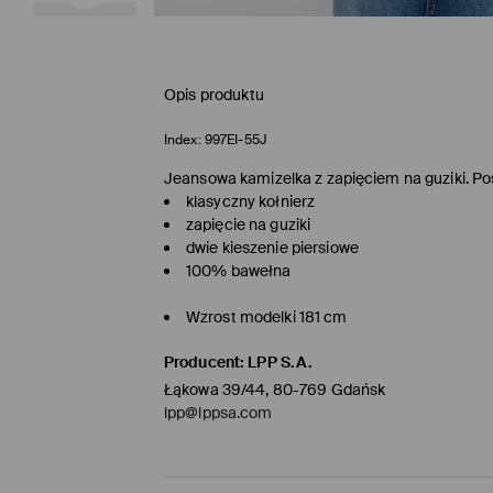
Opis produktu
Index:
997EI-55J
Jeansowa kamizelka z zapięciem na guziki. Pos
klasyczny kołnierz
zapięcie na guziki
dwie kieszenie piersiowe
100% bawełna
Wzrost modelki 181 cm
Producent
:
LPP S.A.
Łąkowa 39/44, 80-769 Gdańsk
lpp@lppsa.com