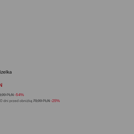
zelka
N
9,99
PLN
-54%
0 dni przed obniżką
79,99
PLN
-25%