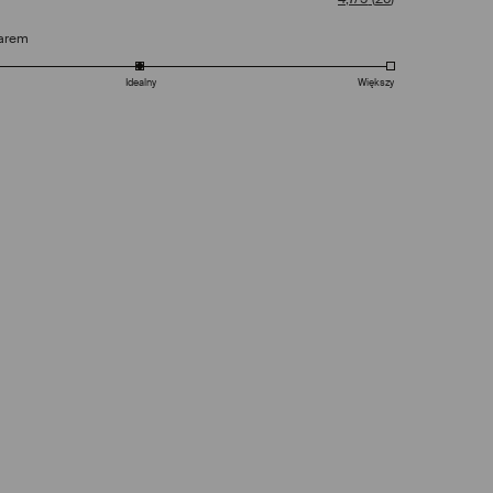
arem
Idealny
Większy