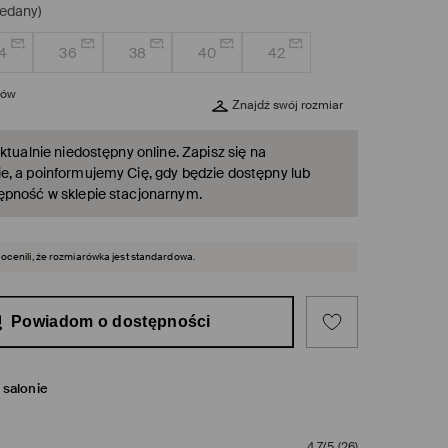
edany)
4
36
38
40
42
rów
Znajdź swój rozmiar
ktualnie niedostępny online. Zapisz się na
, a poinformujemy Cię, gdy będzie dostępny lub
ępność w sklepie stacjonarnym.
 ocenili, że rozmiarówka jest standardowa.
Powiadom o dostępności
salonie
4,7/5
(
26
)