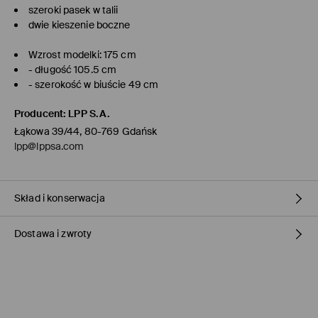
szeroki pasek w talii
dwie kieszenie boczne
Wzrost modelki: 175 cm
- długość 105.5 cm
- szerokość w biuście 49 cm
Producent
:
LPP S.A.
Łąkowa 39/44, 80-769 Gdańsk
lpp@lppsa.com
Skład i konserwacja
Dostawa i zwroty
PIERWSZY ARTYKUŁ PIERWSZA PODSZEWKA
:
100% POLIESTER
PIERWSZY ARTYKUŁ MATERIAŁ PIERWSZY
:
100% POLIESTER
Polityka dostawy
PRAĆ RĘCZNIE W TEMP. DO 40° C
PRAĆ ODDZIELNIE
Odbiór w sklepie Mohito
(1-3 dni roboczych)