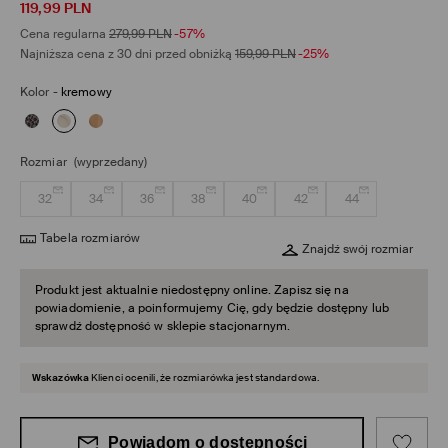
119,99
PLN
Cena regularna
279,99
PLN
-57%
Najniższa cena z 30 dni przed obniżką
159,99
PLN
-25%
Kolor
-
kremowy
Rozmiar
(wyprzedany)
32
34
36
38
40
42
44
Tabela rozmiarów
Znajdź swój rozmiar
Produkt jest aktualnie niedostępny online. Zapisz się na
powiadomienie, a poinformujemy Cię, gdy będzie dostępny lub
sprawdź dostępność w sklepie stacjonarnym.
Wskazówka
Klienci ocenili, że rozmiarówka jest standardowa.
Powiadom o dostępności