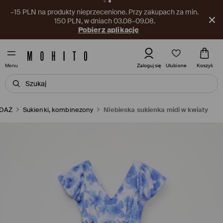
–15 PLN na produkty nieprzecenione. Przy zakupach za min.
150 PLN, w dniach 03.08–09.08.
Pobierz aplikację
Ulubione
Zaloguj się
Koszyk
Menu
DAŻ
Sukienki, kombinezony
Niebieska sukienka midi w kwiaty