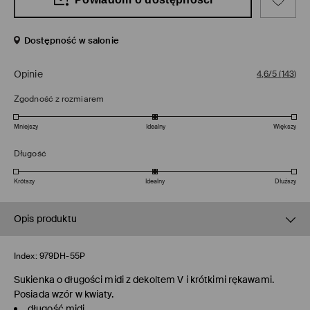
Dostępność w salonie
Opinie
4,6/5
(
143
)
Zgodność z rozmiarem
Mniejszy
Idealny
Większy
Długość
Krótszy
Idealny
Dłuższy
Opis produktu
Index:
979DH-55P
Sukienka o długości midi z dekoltem V i krótkimi rękawami.
Posiada wzór w kwiaty.
długość midi