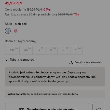
49,99
PLN
Cena regularna
139,99
PLN
-64%
Najniższa cena z 30 dni przed obniżką
59,99
PLN
-17%
Kolor
-
niebieski
Rozmiar
(wyprzedany)
XXS
XS
S
M
L
XL
Tabela rozmiarów
Znajdź swój rozmiar
Produkt jest aktualnie niedostępny online. Zapisz się na
powiadomienie, a poinformujemy Cię, gdy będzie dostępny lub
sprawdź dostępność w sklepie stacjonarnym.
Wskazówka
Klienci ocenili, że rozmiarówka jest standardowa.
Powiadom o dostępności