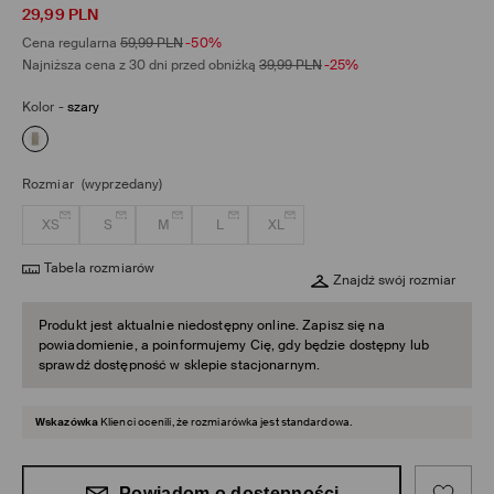
29,99
PLN
Cena regularna
59,99
PLN
-50%
Najniższa cena z 30 dni przed obniżką
39,99
PLN
-25%
Kolor
-
szary
Rozmiar
(wyprzedany)
XS
S
M
L
XL
Tabela rozmiarów
Znajdź swój rozmiar
Produkt jest aktualnie niedostępny online. Zapisz się na
powiadomienie, a poinformujemy Cię, gdy będzie dostępny lub
sprawdź dostępność w sklepie stacjonarnym.
Wskazówka
Klienci ocenili, że rozmiarówka jest standardowa.
Powiadom o dostępności