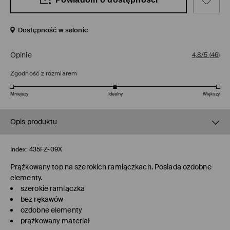
Dostępność w salonie
Opinie
4,8/5
(
46
)
Zgodność z rozmiarem
Mniejszy
Idealny
Większy
Opis produktu
Index:
435FZ-09X
Prążkowany top na szerokich ramiączkach. Posiada ozdobne
elementy.
szerokie ramiączka
bez rękawów
ozdobne elementy
prążkowany materiał