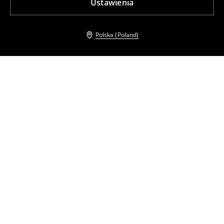
Ustawienia
Polska (Poland)
Inni klienci wybrali takźe
Dopasowany biały top
Kurtka jeansowa
29
,
99
PLN
139
,
99
PLN
Najniższa cena z 30 dni przed obniżką
139,99
PLN
Prążkowany top
Prążkowany top