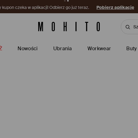
kupon czeka w aplikacji! Odbierz go już teraz.
Pobierz aplikację
Ż
Nowości
Ubrania
Workwear
Buty