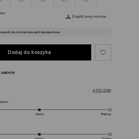
4
36
38
40
42
rów
Znajdź swój rozmiar
 ocenili, że rozmiarówka jest standardowa.
Dodaj do koszyka
salonie
4,7/5
(
238
)
arem
Idealny
Większy
Idealny
Dłuższy