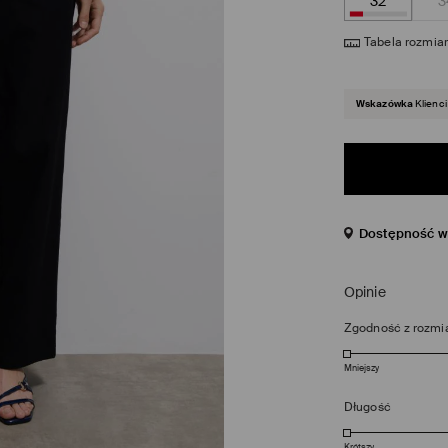
32
3
Tabela rozmia
Wskazówka
Klienci
Dostępność w 
Opinie
Zgodność z rozmi
Mniejszy
Długość
Krótszy