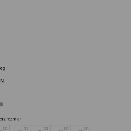
leg
LN
erz rozmiar