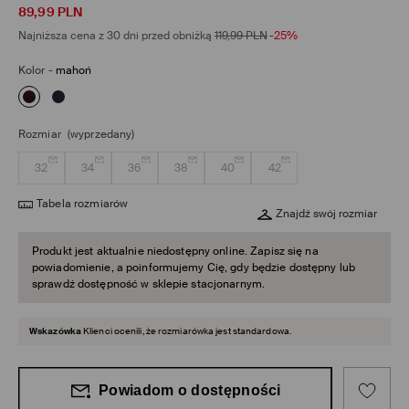
89,99
PLN
Najniższa cena z 30 dni przed obniżką
119,99
PLN
-25%
Kolor
-
mahoń
Rozmiar
(wyprzedany)
32
34
36
38
40
42
Tabela rozmiarów
Znajdź swój rozmiar
Produkt jest aktualnie niedostępny online. Zapisz się na
powiadomienie, a poinformujemy Cię, gdy będzie dostępny lub
sprawdź dostępność w sklepie stacjonarnym.
Wskazówka
Klienci ocenili, że rozmiarówka jest standardowa.
Powiadom o dostępności