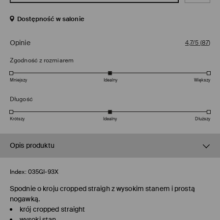
Dostępność w salonie
Opinie
4,7/5
(
87
)
Zgodność z rozmiarem
Mniejszy
Idealny
Większy
Długość
Krótszy
Idealny
Dłuższy
Opis produktu
Index:
035GI-93X
Spodnie o kroju cropped straigh z wysokim stanem i prostą
nogawką.
krój cropped straight
wysoki stan