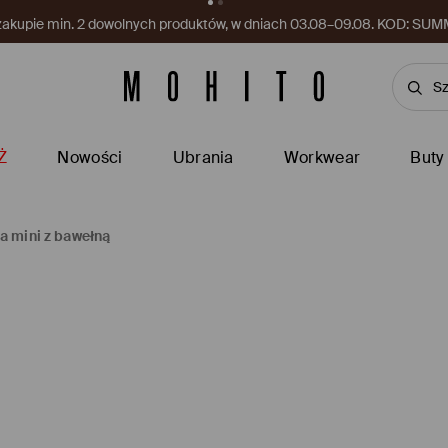
rzecenione. Przy zakupach za min. 150 PLN, w dniach 03.08–09.08.
Ż
Nowości
Ubrania
Workwear
Buty
a mini z bawełną