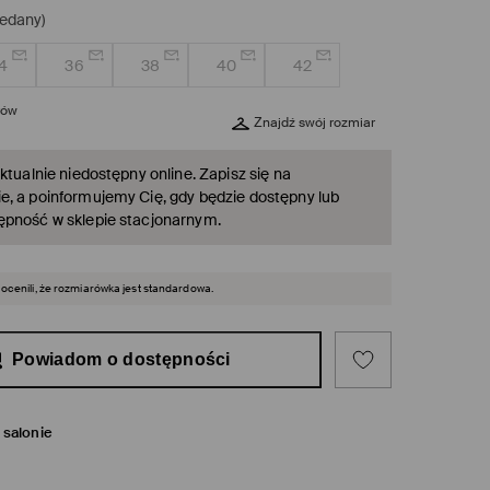
edany)
4
36
38
40
42
rów
Znajdź swój rozmiar
ktualnie niedostępny online. Zapisz się na
, a poinformujemy Cię, gdy będzie dostępny lub
ępność w sklepie stacjonarnym.
 ocenili, że rozmiarówka jest standardowa.
Powiadom o dostępności
salonie