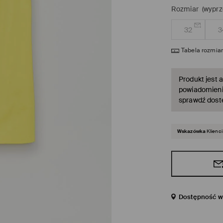
Rozmiar
(wyprz
32
3
Tabela rozmia
Produkt jest a
powiadomienie
sprawdź dost
Wskazówka
Klienci
Dostępność w 