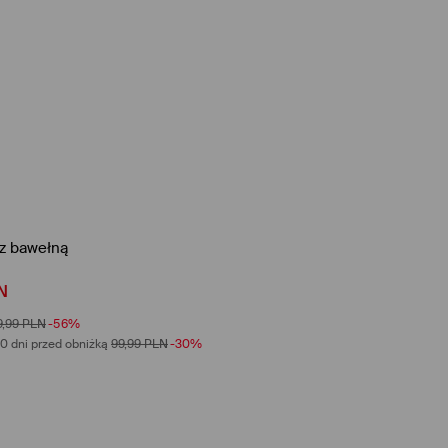
 z bawełną
N
9,99
PLN
-56%
0 dni przed obniżką
99,99
PLN
-30%