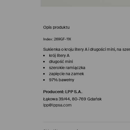
Opis produktu
Index:
269GF-11X
Sukienka o kroju litery A i długości mini, na s
krój litery A
długość mini
szerokie ramiączka
zapięcie na zamek
97% bawełny
Producent
:
LPP S.A.
Łąkowa 39/44, 80-769 Gdańsk
lpp@lppsa.com