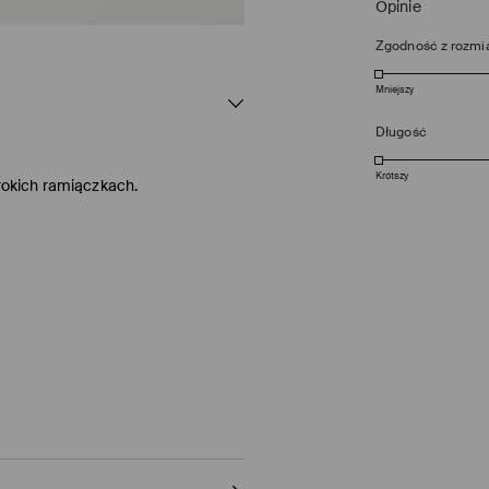
Opinie
Zgodność z rozmi
Mniejszy
Długość
Krótszy
zerokich ramiączkach.