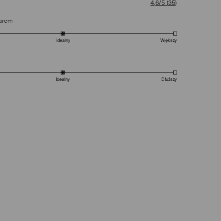
4,6/5
(
35
)
arem
Idealny
Większy
Idealny
Dłuższy