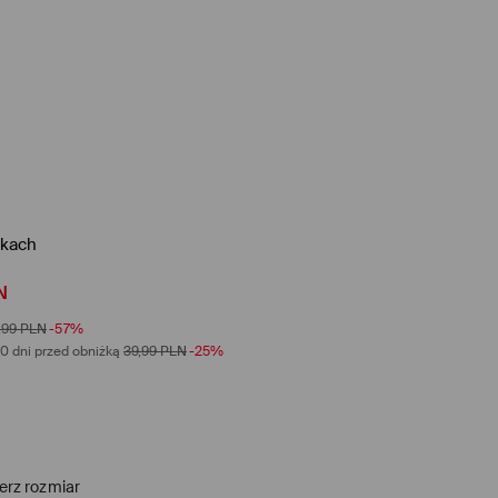
zkach
N
,99
PLN
-57%
0 dni przed obniżką
39,99
PLN
-25%
erz rozmiar