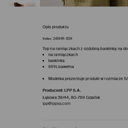
Opis produktu
Index:
245HR-30X
Top na ramiączkach z ozdobną baskinką na dol
na ramiączkach
baskinka
95% bawełna
Modelka prezentuje produkt w rozmiarze S
Producent
:
LPP S.A.
Łąkowa 39/44, 80-769 Gdańsk
lpp@lppsa.com