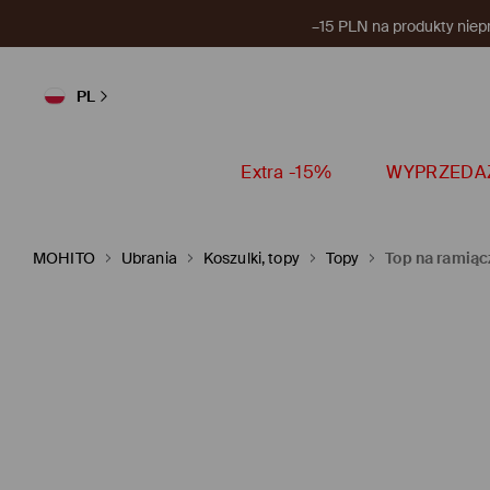
–15 PLN na produkty niep
PL
Extra -15%
WYPRZEDA
MOHITO
Ubrania
Koszulki, topy
Topy
Top na ramią