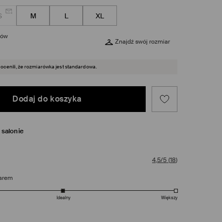
S
M
L
XL
rów
Znajdź swój rozmiar
 ocenili, że rozmiarówka jest standardowa.
Dodaj do koszyka
salonie
4,5/5
(
18
)
arem
Idealny
Większy