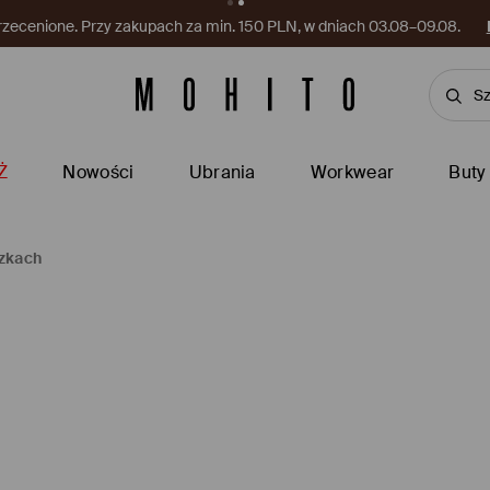
rzecenione. Przy zakupach za min. 150 PLN, w dniach 03.08–09.08.
Ż
Nowości
Ubrania
Workwear
Buty
czkach