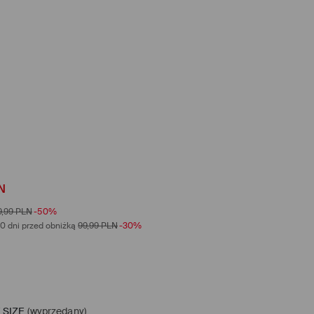
N
9,99
PLN
-50%
0 dni przed obniżką
99,99
PLN
-30%
 SIZE
(wyprzedany)