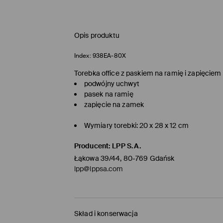
Opis produktu
Index:
938EA-80X
Torebka office z paskiem na ramię i zapięciem
podwójny uchwyt
pasek na ramię
zapięcie na zamek
Wymiary torebki: 20 x 28 x 12 cm
Producent
:
LPP S.A.
Łąkowa 39/44, 80-769 Gdańsk
lpp@lppsa.com
Skład i konserwacja