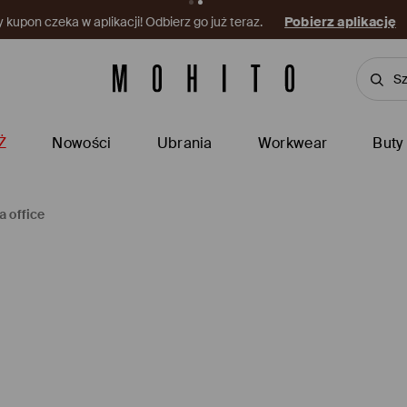
kupon czeka w aplikacji! Odbierz go już teraz.
Pobierz aplikację
Ż
Nowości
Ubrania
Workwear
Buty
a office