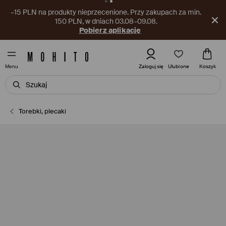
–15 PLN na produkty nieprzecenione. Przy zakupach za min.
150 PLN, w dniach 03.08–09.08.
Pobierz aplikację
Ulubione
Zaloguj się
Koszyk
Menu
Torebki, plecaki