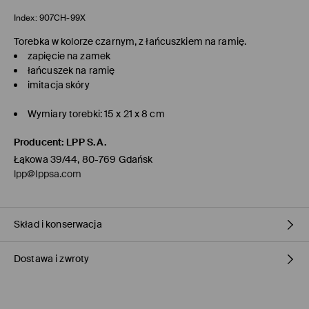
Index:
907CH-99X
Torebka w kolorze czarnym, z łańcuszkiem na ramię.
zapięcie na zamek
łańcuszek na ramię
imitacja skóry
Wymiary torebki: 15 x 21 x 8 cm
Producent
:
LPP S.A.
Łąkowa 39/44, 80-769 Gdańsk
lpp@lppsa.com
Skład i konserwacja
Dostawa i zwroty
Materiał I
:
100% POLIURETAN
Materiał II
:
100% POLIESTER
Polityka dostawy
NIE PRAĆ