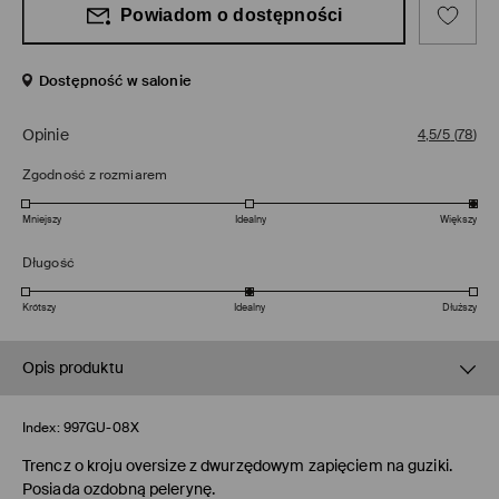
Powiadom o dostępności
Dostępność w salonie
Opinie
4,5/5
(
78
)
Zgodność z rozmiarem
Mniejszy
Idealny
Większy
Długość
Krótszy
Idealny
Dłuższy
Opis produktu
Index:
997GU-08X
Trencz o kroju oversize z dwurzędowym zapięciem na guziki.
Posiada ozdobną pelerynę.