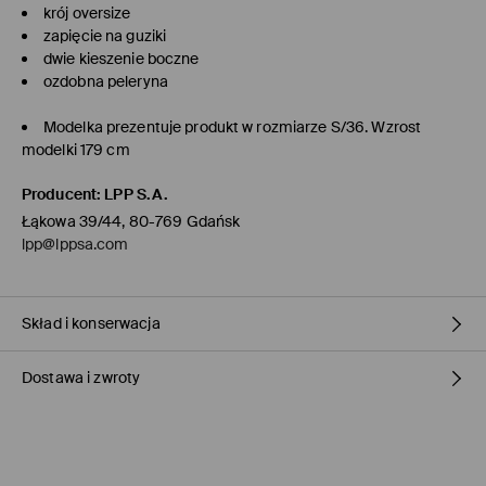
krój oversize
zapięcie na guziki
dwie kieszenie boczne
ozdobna peleryna
Modelka prezentuje produkt w rozmiarze S/36. Wzrost
modelki 179 cm
Producent
:
LPP S.A.
Łąkowa 39/44, 80-769 Gdańsk
lpp@lppsa.com
Skład i konserwacja
Dostawa i zwroty
MATERIAŁ PIERWSZY
:
68% BAWEŁNA, 32% POLIESTER
PRASOWAĆ NA LEWEJ STRONIE
Polityka dostawy
NIE BIELIĆ