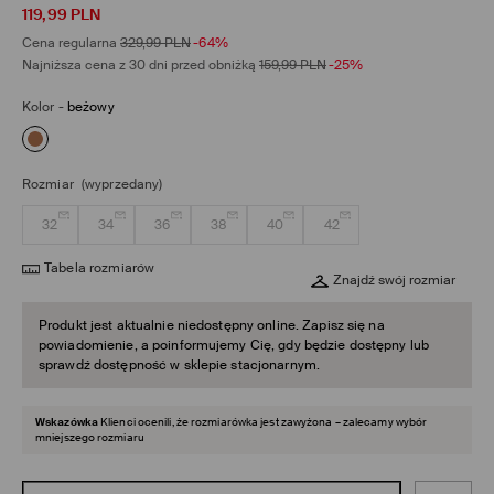
119,99
PLN
Cena regularna
329,99
PLN
-64%
Najniższa cena z 30 dni przed obniżką
159,99
PLN
-25%
Kolor
-
beżowy
Rozmiar
(wyprzedany)
32
34
36
38
40
42
Tabela rozmiarów
Znajdź swój rozmiar
Produkt jest aktualnie niedostępny online. Zapisz się na
powiadomienie, a poinformujemy Cię, gdy będzie dostępny lub
sprawdź dostępność w sklepie stacjonarnym.
Wskazówka
Klienci ocenili, że rozmiarówka jest zawyżona – zalecamy wybór
mniejszego rozmiaru