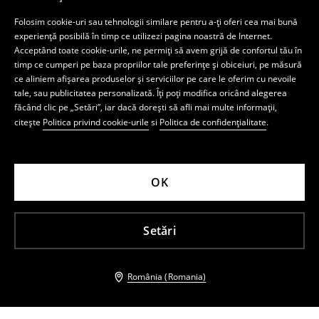
Folosim cookie-uri sau tehnologii similare pentru a-ți oferi cea mai bună
experiență posibilă în timp ce utilizezi pagina noastră de Internet.
Acceptând toate cookie-urile, ne permiți să avem grijă de confortul tău în
timp ce cumperi pe baza propriilor tale preferințe și obiceiuri, pe măsură
ce aliniem afișarea produselor și serviciilor pe care le oferim cu nevoile
tale, sau publicitatea personalizată. Îți poți modifica oricând alegerea
făcând clic pe „Setări”, iar dacă dorești să afli mai multe informații,
citește
Politica privind cookie-urile
si
Politica de confidențialitate
.
OK
Setări
România (Romania)