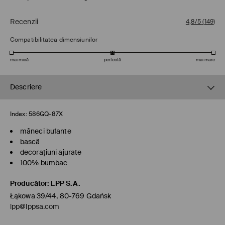
Recenzii
4,8/5
(
149
)
Compatibilitatea dimensiunilor
mai mică
perfectă
mai mare
Descriere
Index:
586GQ-87X
mâneci bufante
bască
decorațiuni ajurate
100% bumbac
Producător
:
LPP S.A.
Łąkowa 39/44, 80-769 Gdańsk
lpp@lppsa.com