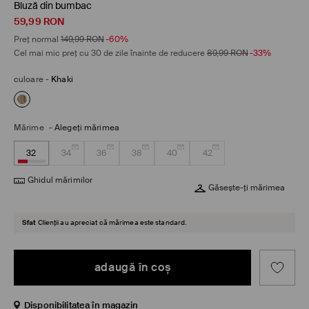
Bluză din bumbac
59,99
RON
Preț normal
149,99
RON
-60%
Cel mai mic preț cu 30 de zile înainte de reducere
89,99
RON
-33%
culoare
-
Khaki
Mărime
-
Alegeţi mărimea
32
34
36
38
40
42
Ghidul mărimilor
Găsește-ți mărimea
Sfat
Clienții au apreciat că mărimea este standard.
adaugă în coş
Disponibilitatea în magazin