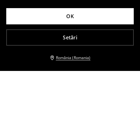
OK
Setări
România (Romania)