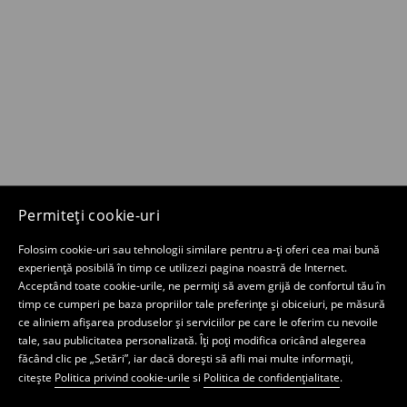
Permiteți cookie-uri
Folosim cookie-uri sau tehnologii similare pentru a-ți oferi cea mai bună
experiență posibilă în timp ce utilizezi pagina noastră de Internet.
Acceptând toate cookie-urile, ne permiți să avem grijă de confortul tău în
timp ce cumperi pe baza propriilor tale preferințe și obiceiuri, pe măsură
ce aliniem afișarea produselor și serviciilor pe care le oferim cu nevoile
tale, sau publicitatea personalizată. Îți poți modifica oricând alegerea
făcând clic pe „Setări”, iar dacă dorești să afli mai multe informații,
citește
Politica privind cookie-urile
si
Politica de confidențialitate
.