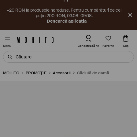
–20 RON la produsele nereduse. Pentru cumpărături de cel
puțin 200 RON, 03.08–09.08.
Descarcă aplicația
Favorite
Conectează-te
Coş
Meniu
MOHITO
PROMOȚIE
Accesorii
Căciulă de damă