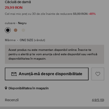
Căciulă de damă
29,99
RON
Cel mai mic preț cu 30 de zile înainte de reducere
55,99
RON
-46%
culoare
-
Negru
Mărime
-
ONE SIZE
(vândut)
Acest produs nu este momentan disponibil online. Înscrie-te
pentru o alertă și te vom anunța când este disponibil sau verifică
disponibilitatea în magazin.
Anunță-mă despre disponibilitate
Disponibilitatea în magazin
Recenzii
4,9/5
(
13
)