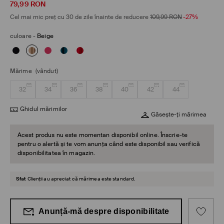
79,99
RON
Cel mai mic preț cu 30 de zile înainte de reducere
109,99
RON
-27%
culoare
-
Beige
Mărime
(vândut)
32
34
36
38
40
42
44
Ghidul mărimilor
Găsește-ți mărimea
Acest produs nu este momentan disponibil online. Înscrie-te
pentru o alertă și te vom anunța când este disponibil sau verifică
disponibilitatea în magazin.
Sfat
Clienții au apreciat că mărimea este standard.
Anunță-mă despre disponibilitate