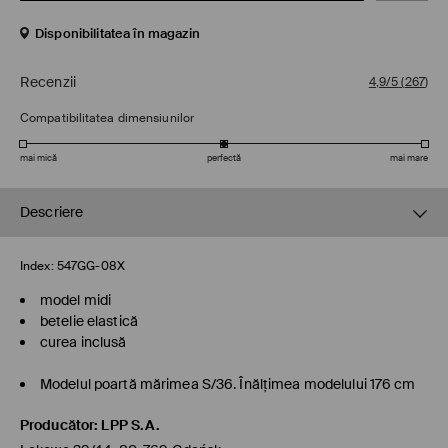
Disponibilitatea în magazin
Recenzii
4,9/5
(
267
)
Compatibilitatea dimensiunilor
mai mică
perfectă
mai mare
Descriere
Index:
547GG-08X
model midi
betelie elastică
curea inclusă
Modelul poartă mărimea S/36. Înălţimea modelului 176 cm
Producător
:
LPP S.A.