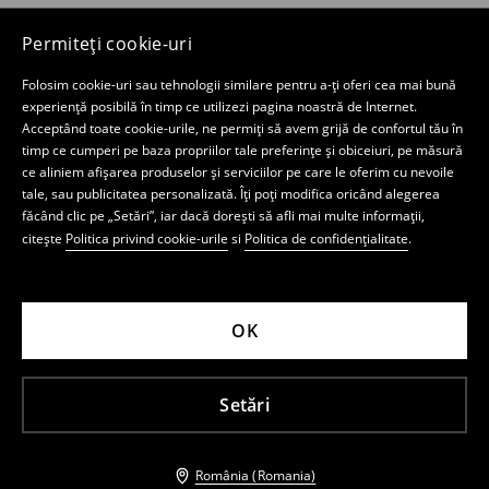
Permiteți cookie-uri
Folosim cookie-uri sau tehnologii similare pentru a-ți oferi cea mai bună
experiență posibilă în timp ce utilizezi pagina noastră de Internet.
Acceptând toate cookie-urile, ne permiți să avem grijă de confortul tău în
timp ce cumperi pe baza propriilor tale preferințe și obiceiuri, pe măsură
ce aliniem afișarea produselor și serviciilor pe care le oferim cu nevoile
tale, sau publicitatea personalizată. Îți poți modifica oricând alegerea
făcând clic pe „Setări”, iar dacă dorești să afli mai multe informații,
citește
Politica privind cookie-urile
si
Politica de confidențialitate
.
OK
Setări
România (Romania)