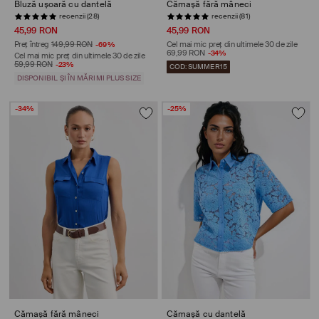
Bluză ușoară cu dantelă
Cămașă fără mâneci
recenzii (28)
recenzii (81)
45,99 RON
45,99 RON
Preț întreg
149,99 RON
-69%
Cel mai mic preț din ultimele 30 de zile
69,99 RON
-34%
Cel mai mic preț din ultimele 30 de zile
59,99 RON
-23%
COD: SUMMER15
DISPONIBIL ȘI ÎN MĂRIMI PLUS SIZE
-34%
-25%
Cămașă fără mâneci
Cămașă cu dantelă