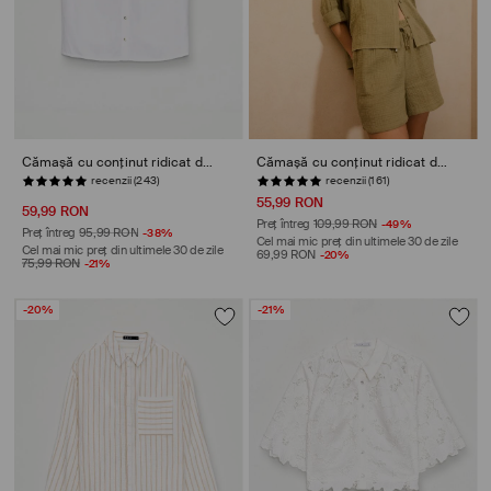
Cămașă cu conținut ridicat de viscoză
Cămașă cu conținut ridicat de bumbac
recenzii (161)
STOC REDUS
55,99 RON
59,99 RON
Preț întreg
109,99 RON
-49%
Preț întreg
95,99 RON
-38%
Cel mai mic preț din ultimele 30 de zile
Cel mai mic preț din ultimele 30 de zile
69,99 RON
-20%
75,99 RON
-21%
-20%
-21%