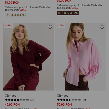
79,99 RON
79,99 RON
Cel mai mic preț din ultimele 30 de zile
Cel mai mic preț din ultimele 30 de zile
149,99 RON
-47%
149,99 RON
-47%
COD: SUMMER15
LYOCELL BLEND
-34%
-25%
Cămașă
Cămașă
recenzii (24)
recenzii (37)
45,99 RON
59,99 RON