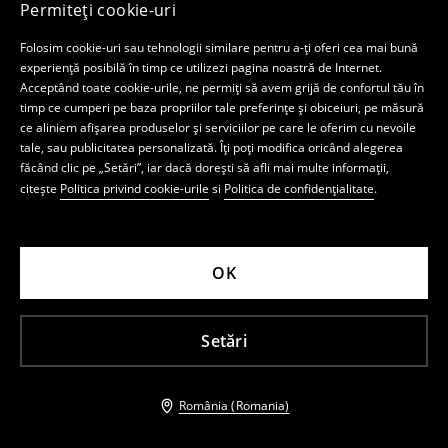
Permiteți cookie-uri
Folosim cookie-uri sau tehnologii similare pentru a-ți oferi cea mai bună
experiență posibilă în timp ce utilizezi pagina noastră de Internet.
Acceptând toate cookie-urile, ne permiți să avem grijă de confortul tău în
Cămașă cu conținut ridicat de viscoză
Cămașă cu mâneci scurte
timp ce cumperi pe baza propriilor tale preferințe și obiceiuri, pe măsură
recenzii (29)
STOC REDUS
ce aliniem afișarea produselor și serviciilor pe care le oferim cu nevoile
69,99 RON
59,99 RON
tale, sau publicitatea personalizată. Îți poți modifica oricând alegerea
Preț întreg
129,99 RON
-46%
Preț întreg
109,99 RON
-45%
făcând clic pe „Setări”, iar dacă dorești să afli mai multe informații,
Cel mai mic preț din ultimele 30 de zile
Cel mai mic preț din ultimele 30 de zile
89,99 RON
-22%
citește
Politica privind cookie-urile
si
Politica de confidențialitate
.
79,99 RON
-25%
-22%
-20%
OK
Setări
România (Romania)