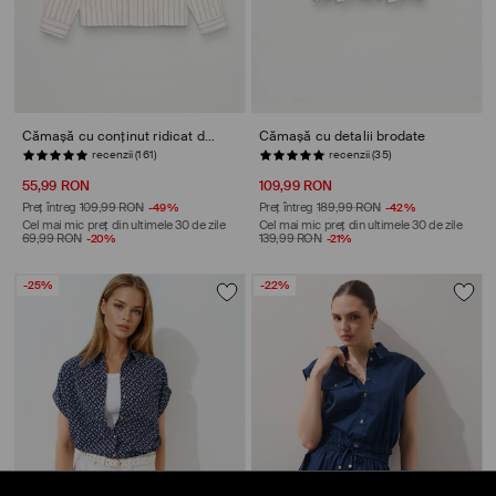
Cămașă cu conținut ridicat de bumbac
Cămașă cu detalii brodate
STOC REDUS
STOC REDUS
55,99 RON
109,99 RON
Preț întreg
109,99 RON
-49%
Preț întreg
189,99 RON
-42%
Cel mai mic preț din ultimele 30 de zile
Cel mai mic preț din ultimele 30 de zile
69,99 RON
-20%
139,99 RON
-21%
-25%
-22%