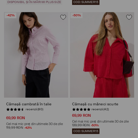
DISPONIBIL ȘI ÎN MĂRIMI PLUS SIZE
COD: SUMMER15
-42%
-50%
Cămașă cambrată în talie
Cămașă cu mâneci scurte
recenzii (42)
STOC REDUS
69,99 RON
69,99 RON
Cel mai mic preț din ultimele 30 de zile
Cel mai mic preț din ultimele 30 de zile
139,99 RON
-50%
119,99 RON
-42%
COD: SUMMER15