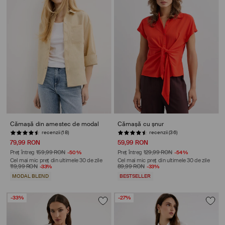
Cămașă din amestec de modal
Cămașă cu șnur
recenzii (18)
recenzii (36)
79,99 RON
59,99 RON
Preț întreg
159,99 RON
-50%
Preț întreg
129,99 RON
-54%
Cel mai mic preț din ultimele 30 de zile
Cel mai mic preț din ultimele 30 de zile
119,99 RON
-33%
89,99 RON
-33%
MODAL BLEND
BESTSELLER
-33%
-27%