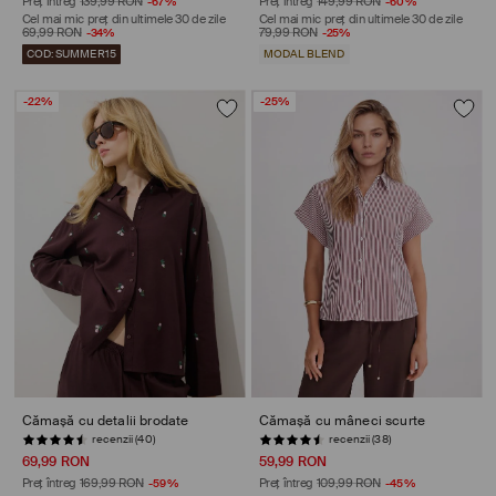
Preț întreg
139,99 RON
-67%
Preț întreg
149,99 RON
-60%
Cel mai mic preț din ultimele 30 de zile
Cel mai mic preț din ultimele 30 de zile
69,99 RON
-34%
79,99 RON
-25%
COD: SUMMER15
MODAL BLEND
-22%
-25%
Cămașă cu detalii brodate
Cămașă cu mâneci scurte
recenzii (40)
recenzii (38)
69,99 RON
59,99 RON
Preț întreg
169,99 RON
-59%
Preț întreg
109,99 RON
-45%