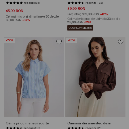
recenzii (133)
STOC REDUS
89,99 RON
45,99 RON
Preț întreg
169,99 RON
-47%
Cel mai mic preț din ultimele 30 de zile
Cel mai mic preț din ultimele 30 de zile
69,99 RON
-34%
119,99 RON
-25%
COD: SUMMER15
-27%
-25%
Cămașă cu mâneci scurte
Cămașă din amestec de in
recenzii (61)
STOC REDUS