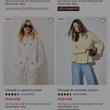
Cel mai mic preț din ultimele 30 de zile
Cel mai mic preț din ultimele 30 de zile
89,99 RON
-22%
79,99 RON
-25%
DISPONIBIL ȘI ÎN MĂRIMI PLUS SIZE
COD: SUMMER15
-47%
-47%
Cămașă cu detalii brodate
Cămașă din amestec de lyocell
recenzii (40)
recenzii (39)
89,99 RON
79,99 RON
Cel mai mic preț din ultimele 30 de zile
Cel mai mic preț din ultimele 30 de zile
169,99 RON
-47%
149,99 RON
-47%