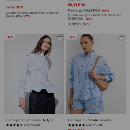
59,99 RON
79,99 RON
Preț întreg
149,99 RON
-60%
Cel mai mic preț din ultimele 30 de zile
Cel mai mic preț din ultimele 30 de zile
109,99 RON
-27%
79,99 RON
-25%
LINEN BLEND
-47%
-47%
Cămașă din amestec de lyocell
Cămașă cu detalii brodate
recenzii (48)
STOC REDUS