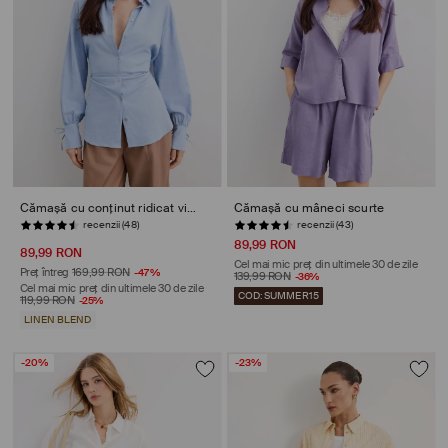
Cămașă cu conținut ridicat viscoză și adaos de in
Cămașă cu mâneci scurte
recenzii (43)
STOC REDUS
89,99 RON
89,99 RON
Cel mai mic preț din ultimele 30 de zile
Preț întreg
169,99 RON
-47%
139,99 RON
-36%
Cel mai mic preț din ultimele 30 de zile
COD: SUMMER15
119,99 RON
-25%
LINEN BLEND
-20%
-23%