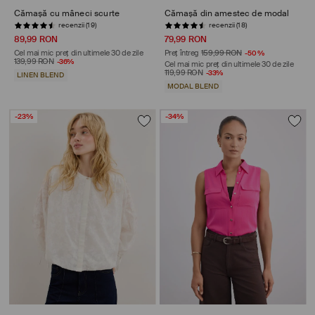
Cămașă cu mâneci scurte
Cămașă din amestec de modal
recenzii (19)
recenzii (18)
89,99 RON
79,99 RON
Cel mai mic preț din ultimele 30 de zile
Preț întreg
159,99 RON
-50%
139,99 RON
-36%
Cel mai mic preț din ultimele 30 de zile
119,99 RON
-33%
LINEN BLEND
MODAL BLEND
-23%
-34%