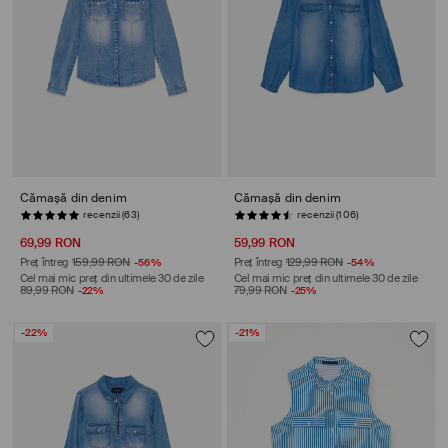
Cămașă din denim
Cămașă din denim
STOC REDUS
STOC REDUS
69,99 RON
59,99 RON
Preț întreg
159,99 RON
-56%
Preț întreg
129,99 RON
-54%
Cel mai mic preț din ultimele 30 de zile
Cel mai mic preț din ultimele 30 de zile
89,99 RON
-22%
79,99 RON
-25%
-22%
-21%