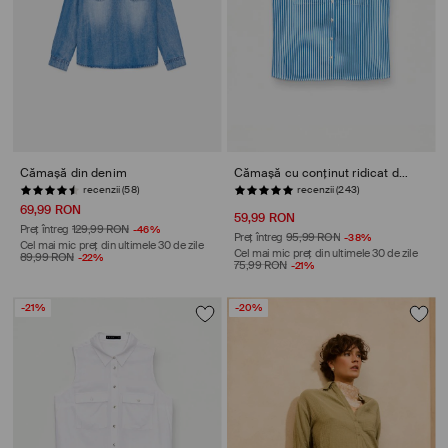
Cămașă din denim
Cămașă cu conținut ridicat de viscoză
recenzii (58)
STOC REDUS
69,99 RON
59,99 RON
Preț întreg
129,99 RON
-46%
Preț întreg
95,99 RON
-38%
Cel mai mic preț din ultimele 30 de zile
Cel mai mic preț din ultimele 30 de zile
89,99 RON
-22%
75,99 RON
-21%
-21%
-20%