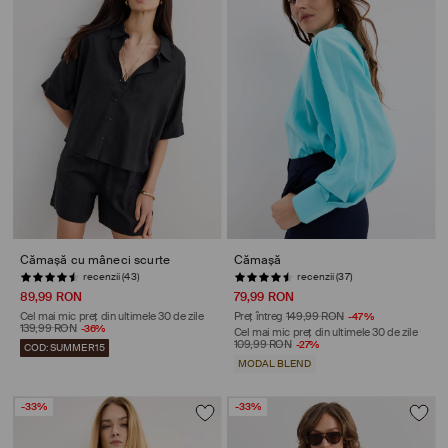
Cămașă cu mâneci scurte
Cămașă
recenzii (43)
recenzii (37)
89,99 RON
79,99 RON
Cel mai mic preț din ultimele 30 de zile
Preț întreg
149,99 RON
-47%
139,99 RON
-36%
Cel mai mic preț din ultimele 30 de zile
109,99 RON
-27%
COD: SUMMER15
MODAL BLEND
-33%
-33%