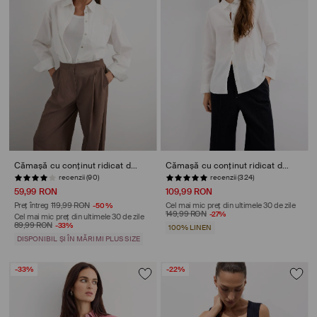
Cămașă cu conținut ridicat de bumbac
Cămașă cu conținut ridicat de in
recenzii (90)
recenzii (324)
59,99 RON
109,99 RON
Preț întreg
119,99 RON
-50%
Cel mai mic preț din ultimele 30 de zile
149,99 RON
-27%
Cel mai mic preț din ultimele 30 de zile
89,99 RON
-33%
100% LINEN
DISPONIBIL ȘI ÎN MĂRIMI PLUS SIZE
-33%
-22%