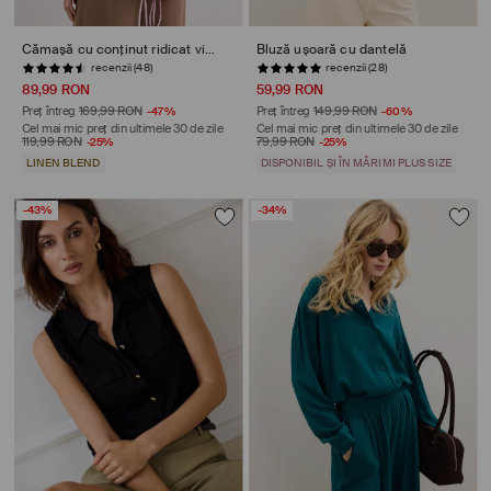
Cămașă cu conținut ridicat viscoză și adaos de in
Bluză ușoară cu dantelă
recenzii (48)
recenzii (28)
89,99 RON
59,99 RON
Preț întreg
169,99 RON
-47%
Preț întreg
149,99 RON
-60%
Cel mai mic preț din ultimele 30 de zile
Cel mai mic preț din ultimele 30 de zile
119,99 RON
-25%
79,99 RON
-25%
LINEN BLEND
DISPONIBIL ȘI ÎN MĂRIMI PLUS SIZE
-43%
-34%