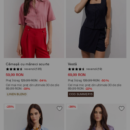
Cămașă cu mâneci scurte
Vestă
recenzii (135)
recenzii (19)
59,99 RON
69,99 RON
Preț întreg
129,99 RON
-54%
Preț întreg
139,99 RON
-50%
Cel mai mic preț din ultimele 30 de zile
Cel mai mic preț din ultimele 30 de zile
89,99 RON
-33%
89,99 RON
-22%
LINEN BLEND
COD: SUMMER15
-25%
-36%