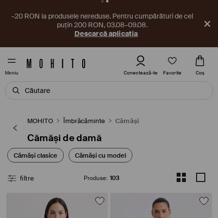
–15% la produsele selectate. La achiziționarea a cel puțin 2
produse la alegere, în perioada 03.08–09.08. COD:
SUMMER15
Vezi mai mult
Favorite
Conectează-te
Coş
Meniu
MOHITO
Îmbrăcăminte
Cămăşi
Cămăși de damă
Cămăși clasice
Cămăși cu model
filtre
Produse
:
103