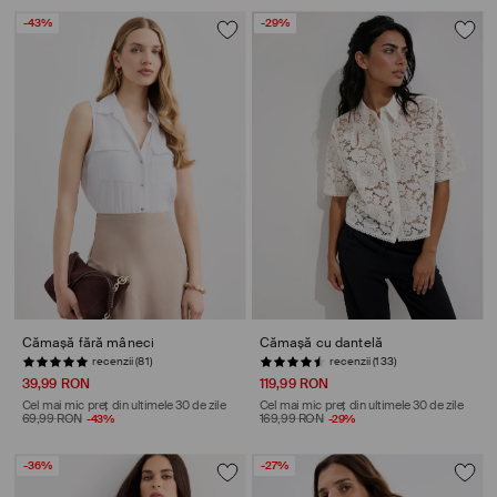
-43%
-29%
Cămașă fără mâneci
Cămașă cu dantelă
recenzii (81)
recenzii (133)
39,99 RON
119,99 RON
Cel mai mic preț din ultimele 30 de zile
Cel mai mic preț din ultimele 30 de zile
69,99 RON
-43%
169,99 RON
-29%
-36%
-27%