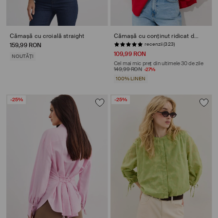
Cămașă cu croială straight
Cămașă cu conținut ridicat de in
recenzii (323)
159,99 RON
109,99 RON
NOUTĂȚI
Cel mai mic preț din ultimele 30 de zile
149,99 RON
-27%
100% LINEN
-25%
-25%