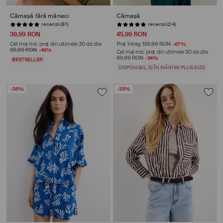
Cămașă fără mâneci
Cămașă
recenzii (81)
recenzii (24)
39,99 RON
45,99 RON
Cel mai mic preț din ultimele 30 de zile
Preț întreg
139,99 RON
-67%
69,99 RON
-43%
Cel mai mic preț din ultimele 30 de zile
69,99 RON
-34%
BESTSELLER
DISPONIBIL ȘI ÎN MĂRIMI PLUS SIZE
-36%
-33%