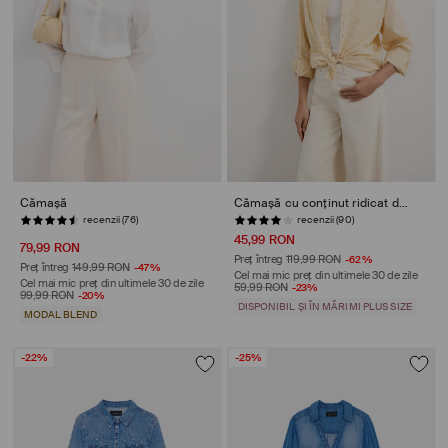
Cămașă
Cămașă cu conținut ridicat de bumbac
recenzii (90)
STOC REDUS
45,99 RON
79,99 RON
Preț întreg
119,99 RON
-62%
Preț întreg
149,99 RON
-47%
Cel mai mic preț din ultimele 30 de zile
Cel mai mic preț din ultimele 30 de zile
59,99 RON
-23%
99,99 RON
-20%
DISPONIBIL ȘI ÎN MĂRIMI PLUS SIZE
MODAL BLEND
-22%
-25%