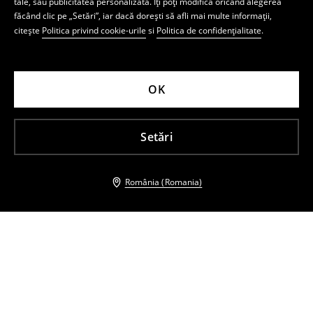
tale, sau publicitatea personalizată. Îți poți modifica oricând alegerea
făcând clic pe „Setări”, iar dacă dorești să afli mai multe informații,
citește
Politica privind cookie-urile
si
Politica de confidențialitate
.
OK
Setări
România (Romania)