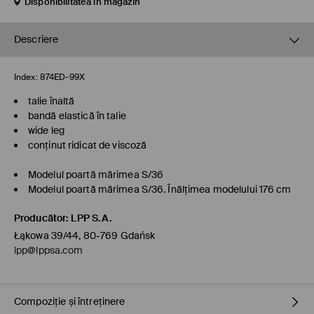
Disponibilitatea în magazin
Descriere
Index:
874ED-99X
talie înaltă
bandă elastică în talie
wide leg
conținut ridicat de viscoză
Modelul poartă mărimea S/36
Modelul poartă mărimea S/36. Înălţimea modelului 176 cm
Producător
:
LPP S.A.
Łąkowa 39/44, 80-769 Gdańsk
lpp@lppsa.com
Compoziție și întreținere