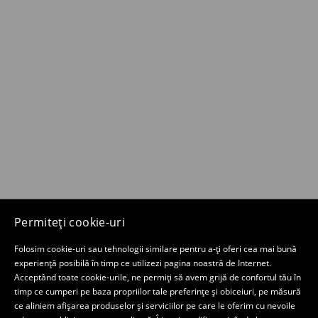
Permiteți cookie-uri
Folosim cookie-uri sau tehnologii similare pentru a-ți oferi cea mai bună
experiență posibilă în timp ce utilizezi pagina noastră de Internet.
Acceptând toate cookie-urile, ne permiți să avem grijă de confortul tău în
timp ce cumperi pe baza propriilor tale preferințe și obiceiuri, pe măsură
ce aliniem afișarea produselor și serviciilor pe care le oferim cu nevoile