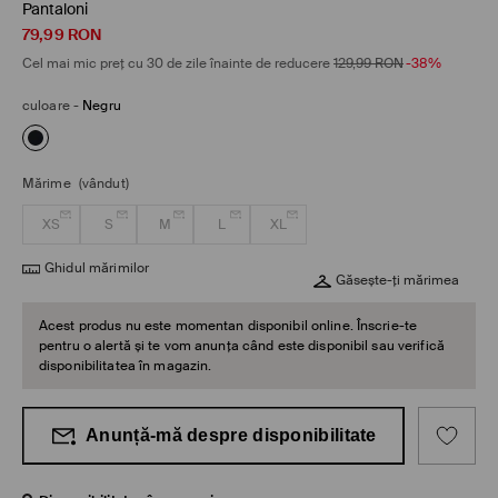
Pantaloni
79,99
RON
Cel mai mic preț cu 30 de zile înainte de reducere
129,99
RON
-38%
culoare
-
Negru
Mărime
(vândut)
XS
S
M
L
XL
Ghidul mărimilor
Găsește-ți mărimea
Acest produs nu este momentan disponibil online. Înscrie-te
pentru o alertă și te vom anunța când este disponibil sau verifică
disponibilitatea în magazin.
Anunță-mă despre disponibilitate