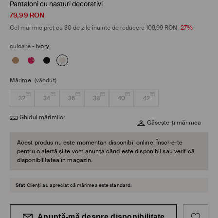
Pantaloni cu nasturi decorativi
79,99
RON
Cel mai mic preț cu 30 de zile înainte de reducere
109,99
RON
-27%
culoare
-
Ivory
Mărime
(vândut)
32
34
36
38
40
42
Ghidul mărimilor
Găsește-ți mărimea
Acest produs nu este momentan disponibil online. Înscrie-te
pentru o alertă și te vom anunța când este disponibil sau verifică
disponibilitatea în magazin.
Sfat
Clienții au apreciat că mărimea este standard.
Anunță-mă despre disponibilitate