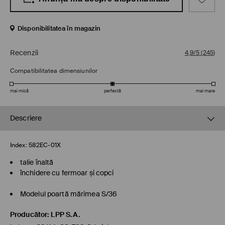
Disponibilitatea în magazin
Recenzii
4,9/5
(
245
)
Compatibilitatea dimensiunilor
mai mică
perfectă
mai mare
Descriere
Index:
582EC-01X
talie înaltă
închidere cu fermoar și copci
Modelul poartă mărimea S/36
Producător
:
LPP S.A.