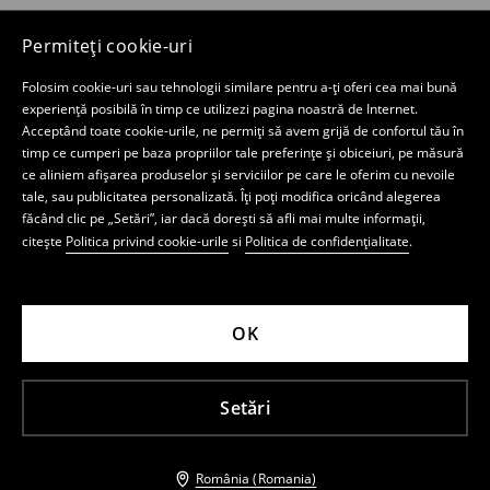
Permiteți cookie-uri
Folosim cookie-uri sau tehnologii similare pentru a-ți oferi cea mai bună
experiență posibilă în timp ce utilizezi pagina noastră de Internet.
Acceptând toate cookie-urile, ne permiți să avem grijă de confortul tău în
timp ce cumperi pe baza propriilor tale preferințe și obiceiuri, pe măsură
ce aliniem afișarea produselor și serviciilor pe care le oferim cu nevoile
tale, sau publicitatea personalizată. Îți poți modifica oricând alegerea
făcând clic pe „Setări”, iar dacă dorești să afli mai multe informații,
citește
Politica privind cookie-urile
si
Politica de confidențialitate
.
OK
Setări
România (Romania)