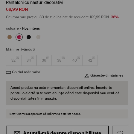
Pantaloni cu nasturi decorativi
69,99
RON
Cel mai mic preț cu 30 de zile înainte de reducere
109,99
RON
-36%
culoare
-
Roz intens
Mărime
(vândut)
32
34
36
38
40
42
Ghidul mărimilor
Găsește-ți mărimea
Acest produs nu este momentan disponibil online. Înscrie-te
pentru o alertă și te vom anunța când este disponibil sau verifică
disponibilitatea în magazin.
Sfat
Clienții au apreciat că mărimea este standard.
Anunță-mă despre disponibilitate