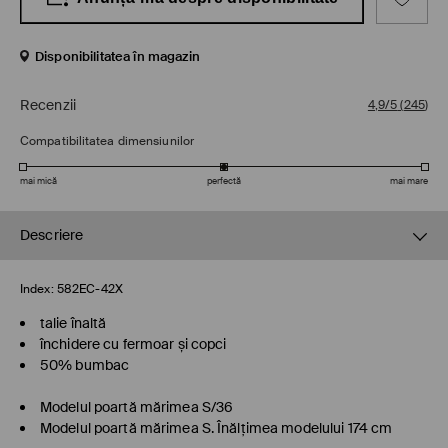
Disponibilitatea în magazin
Recenzii
4,9/5
(
245
)
Compatibilitatea dimensiunilor
mai mică
perfectă
mai mare
Descriere
Index:
582EC-42X
talie înaltă
închidere cu fermoar și copci
50% bumbac
Modelul poartă mărimea S/36
Modelul poartă mărimea S. Înălţimea modelului 174 cm