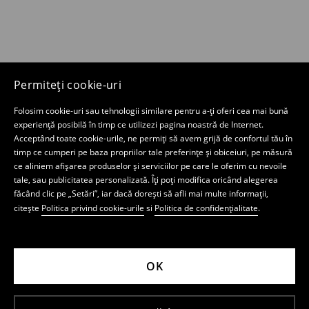
Permiteți cookie-uri
Folosim cookie-uri sau tehnologii similare pentru a-ți oferi cea mai bună
experiență posibilă în timp ce utilizezi pagina noastră de Internet.
Acceptând toate cookie-urile, ne permiți să avem grijă de confortul tău în
timp ce cumperi pe baza propriilor tale preferințe și obiceiuri, pe măsură
ce aliniem afișarea produselor și serviciilor pe care le oferim cu nevoile
tale, sau publicitatea personalizată. Îți poți modifica oricând alegerea
făcând clic pe „Setări”, iar dacă dorești să afli mai multe informații,
citește
Politica privind cookie-urile
si
Politica de confidențialitate
.
OK