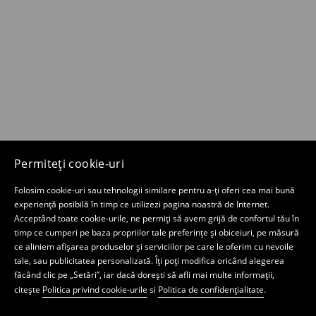
Permiteți cookie-uri
Folosim cookie-uri sau tehnologii similare pentru a-ți oferi cea mai bună
experiență posibilă în timp ce utilizezi pagina noastră de Internet.
Acceptând toate cookie-urile, ne permiți să avem grijă de confortul tău în
timp ce cumperi pe baza propriilor tale preferințe și obiceiuri, pe măsură
ce aliniem afișarea produselor și serviciilor pe care le oferim cu nevoile
tale, sau publicitatea personalizată. Îți poți modifica oricând alegerea
făcând clic pe „Setări”, iar dacă dorești să afli mai multe informații,
citește
Politica privind cookie-urile
si
Politica de confidențialitate
.