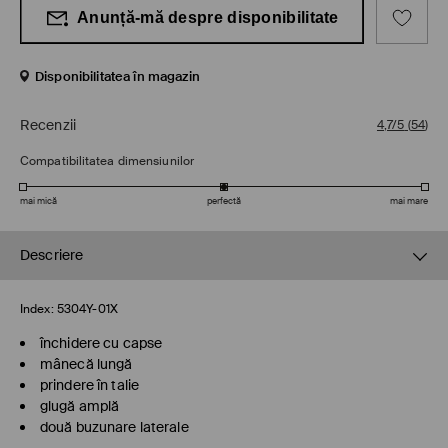
Anunță-mă despre disponibilitate
Disponibilitatea în magazin
Recenzii
4,7/5
(
54
)
Compatibilitatea dimensiunilor
mai mică
perfectă
mai mare
Descriere
Index:
5304Y-01X
închidere cu capse
mânecă lungă
prindere în talie
glugă amplă
două buzunare laterale