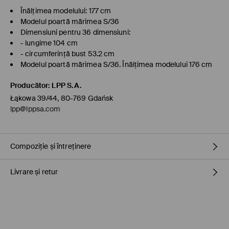
Înălţimea modelului: 177 cm
Modelul poartă mărimea S/36
Dimensiuni pentru 36 dimensiuni:
- lungime 104 cm
- circumferință bust 53.2 cm
Modelul poartă mărimea S/36. Înălţimea modelului 176 cm
Producător
:
LPP S.A.
Łąkowa 39/44, 80-769 Gdańsk
lpp@lppsa.com
Compoziție și întreținere
Livrare și retur
Material
:
100% POLIAMIDĂ
Umplutură
:
100% POLIESTER
Căptușeală
:
100% POLIESTER
Politica de expediere
SPĂLĂLAŢI LA MAŞINĂ DE SPĂLAT, MAX. TEMP.30 ° C, CU
ATENŢIE
Ridicarea din magazin MOHITO (2-6 zile)