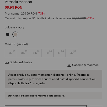
Pardesiu matlasat
69,99
RON
Preț normal
259,99
RON
-73%
Cel mai mic preț cu 30 de zile înainte de reducere
119,99
RON
-42%
culoare
-
Ivory
Mărime
(vândut)
32
34
36
38
40
42
Ghidul mărimilor
Găsește-ți mărimea
Acest produs nu este momentan disponibil online. Înscrie-te
pentru o alertă și te vom anunța când este disponibil sau verifică
disponibilitatea în magazin.
Sfat
Clienții au apreciat că mărimea este standard.