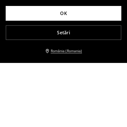
OK
Setări
România (Romania)
Și alți clienți au ales