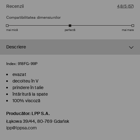
Recenzii
4,8/5
(
57
)
Compatibilitatea dimensiunilor
mai mică
perfectă
mai mare
Descriere
Index:
918FG-99P
evazat
decolteu în V
prindere în talie
întăritură la spate
100% viscoză
Producător
:
LPP S.A.
Łąkowa 39/44, 80-769 Gdańsk
lpp@lppsa.com