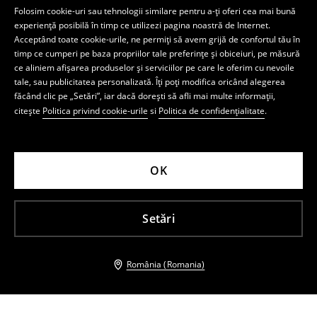
Folosim cookie-uri sau tehnologii similare pentru a-ți oferi cea mai bună
experiență posibilă în timp ce utilizezi pagina noastră de Internet.
Acceptând toate cookie-urile, ne permiți să avem grijă de confortul tău în
timp ce cumperi pe baza propriilor tale preferințe și obiceiuri, pe măsură
ce aliniem afișarea produselor și serviciilor pe care le oferim cu nevoile
tale, sau publicitatea personalizată. Îți poți modifica oricând alegerea
făcând clic pe „Setări”, iar dacă dorești să afli mai multe informații,
citește
Politica privind cookie-urile
si
Politica de confidențialitate
.
OK
Setări
România (Romania)