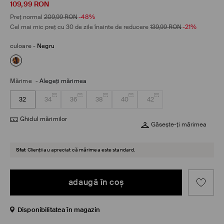
109,99
RON
Preț normal
209,99
RON
-48%
Cel mai mic preț cu 30 de zile înainte de reducere
139,99
RON
-21%
culoare
-
Negru
Mărime
-
Alegeţi mărimea
32
34
36
38
40
42
Ghidul mărimilor
Găsește-ți mărimea
Sfat
Clienții au apreciat că mărimea este standard.
adaugă în coş
Disponibilitatea în magazin