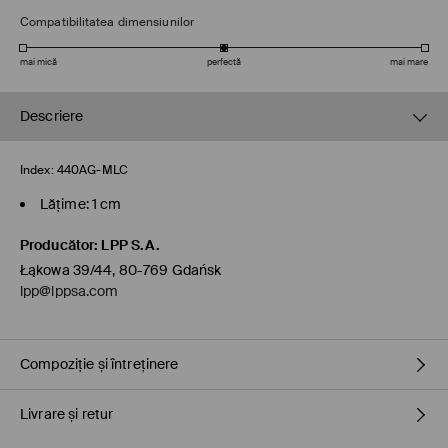
Compatibilitatea dimensiunilor
mai mică
perfectă
mai mare
Descriere
Index:
440AG-MLC
Lăţime: 1 cm
Producător
:
LPP S.A.
Łąkowa 39/44, 80-769 Gdańsk
lpp@lppsa.com
Compoziție și întreținere
Livrare și retur
PRIMUL ARTICOL
:
100% POLIURETAN