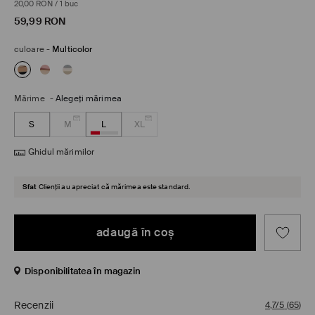
20,00 RON
/
1 buc
59,99
RON
culoare
-
Multicolor
Mărime
-
Alegeţi mărimea
S
M
L
XL
Ghidul mărimilor
Sfat
Clienții au apreciat că mărimea este standard.
adaugă în coş
Disponibilitatea în magazin
Recenzii
4,7/5
(
65
)