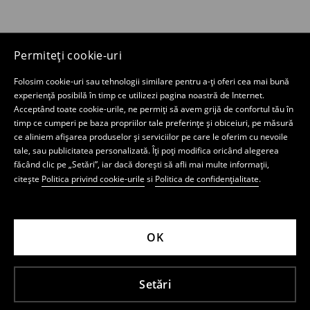
Permiteți cookie-uri
Folosim cookie-uri sau tehnologii similare pentru a-ți oferi cea mai bună
experiență posibilă în timp ce utilizezi pagina noastră de Internet.
Acceptând toate cookie-urile, ne permiți să avem grijă de confortul tău în
timp ce cumperi pe baza propriilor tale preferințe și obiceiuri, pe măsură
ce aliniem afișarea produselor și serviciilor pe care le oferim cu nevoile
tale, sau publicitatea personalizată. Îți poți modifica oricând alegerea
făcând clic pe „Setări”, iar dacă dorești să afli mai multe informații,
citește
Politica privind cookie-urile
si
Politica de confidențialitate
.
OK
Setări