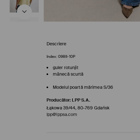
Descriere
Index:
098II-10P
guler rotunjit
mânecă scurtă
Modelul poartă mărimea S/36
Producător
:
LPP S.A.
Łąkowa 39/44, 80-769 Gdańsk
lpp@lppsa.com