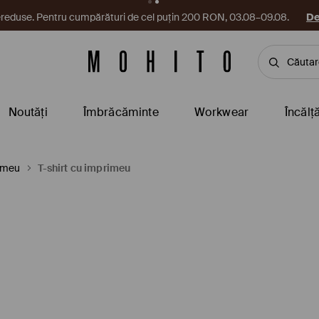
reduse. Pentru cumpărături de cel puțin 200 RON, 03.08–09.08.
De
Noutăți
Îmbrăcăminte
Workwear
Încălț
rimeu
T-shirt cu imprimeu