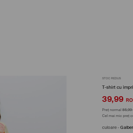
STOC REDUS
T-shirt cu imp
39,99
R
Preț normal
85,99
Cel mai mic preț c
culoare
-
Galbe