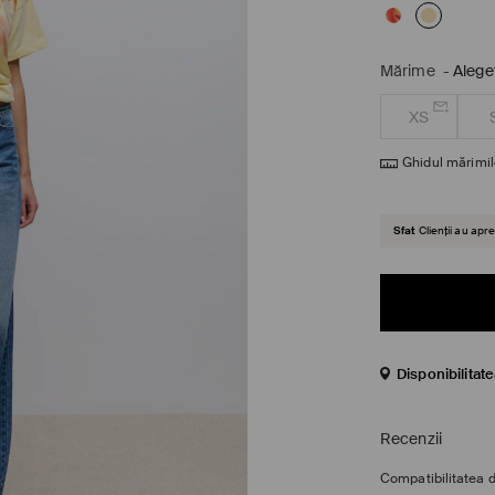
Mărime
-
Alege
XS
Ghidul mărimil
Sfat
Clienții au ap
Disponibilitat
Recenzii
Compatibilitatea 