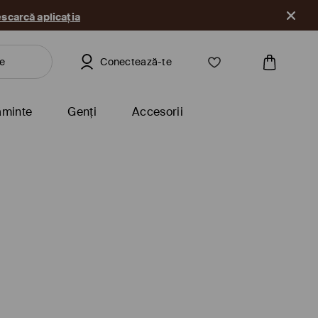
scarcă aplicația
Conectează-te
ăminte
Genți
Accesorii