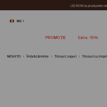
–20 RON la produsele ne
RO
PROMOȚIE
Extra -15%
MOHITO
Îmbrăcăminte
Tricouri, topuri
Tricouri cu imp