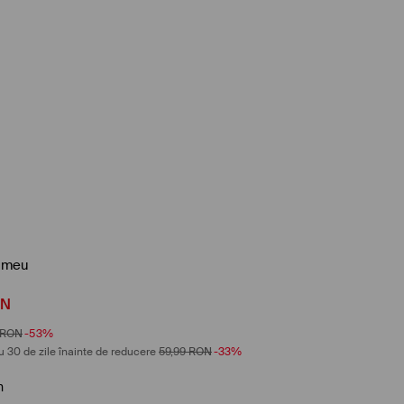
rimeu
ON
RON
-53%
u 30 de zile înainte de reducere
59,99
RON
-33%
n