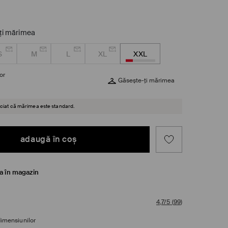
ţi mărimea
S
M
L
XL
XXL
or
Găsește-ți mărimea
reciat că mărimea este standard.
adaugă în coş
ea în magazin
4,7/5
(
99
)
dimensiunilor