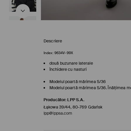
Descriere
Index:
9634V-99X
două buzunare laterale
închidere cu nasturi
Modelul poartă mărimea S/36
Modelul poartă mărimea S/36. Înălţimea m
Producător
:
LPP S.A.
Łąkowa 39/44, 80-769 Gdańsk
lpp@lppsa.com