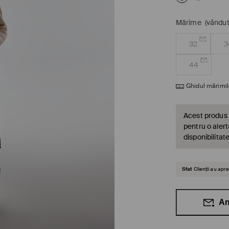
Mărime
(vândut
32
3
44
Ghidul mărimil
Acest produs 
pentru o alert
disponibilitat
Sfat
Clienții au ap
An