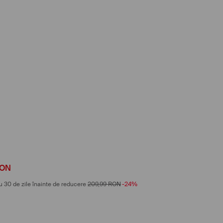
ON
u 30 de zile înainte de reducere
209,99
RON
-24%