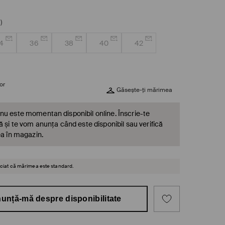
)
4
36
38
40
42
or
Găsește-ți mărimea
nu este momentan disponibil online. Înscrie-te
ă și te vom anunța când este disponibil sau verifică
ea în magazin.
reciat că mărimea este standard.
unță-mă despre disponibilitate