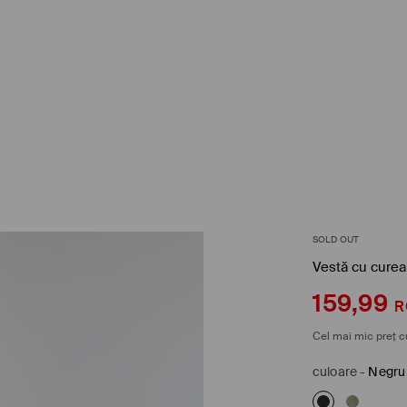
SOLD OUT
Vestă cu curea
159,99
R
Cel mai mic preț c
culoare
-
Negru