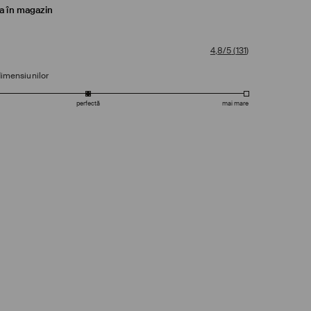
ea în magazin
4,8/5
(
131
)
dimensiunilor
perfectă
mai mare