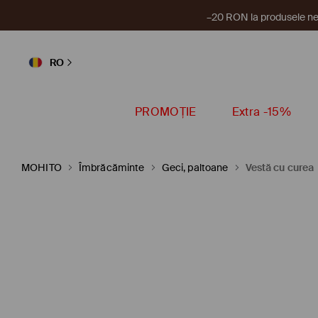
–20 RON la produsele ne
RO
PROMOȚIE
Extra -15%
MOHITO
Îmbrăcăminte
Geci, paltoane
Vestă cu curea