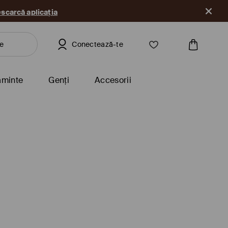
scarcă aplicația
Conectează-te
ăminte
Genți
Accesorii