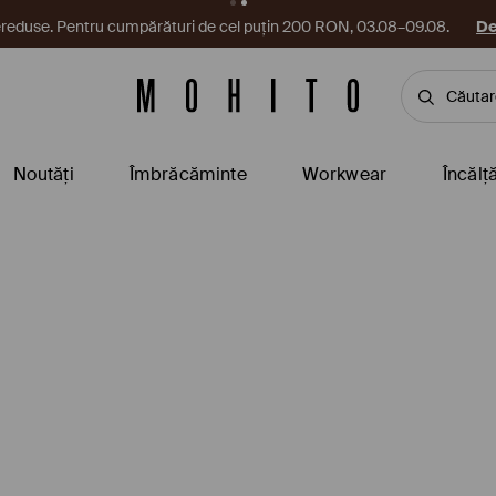
reduse. Pentru cumpărături de cel puțin 200 RON, 03.08–09.08.
De
Noutăți
Îmbrăcăminte
Workwear
Încălț