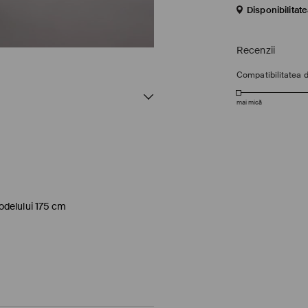
Disponibilitat
Recenzii
Compatibilitatea 
mai mică
odelului 175 cm