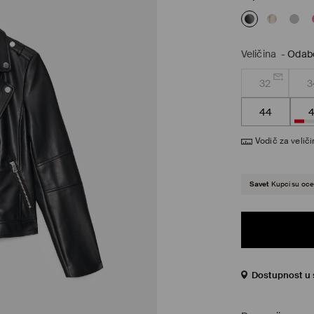
Veličina
-
Odabe
32
3
44
Vodič za velič
Savet
Kupci su ocen
Dostupnost u s