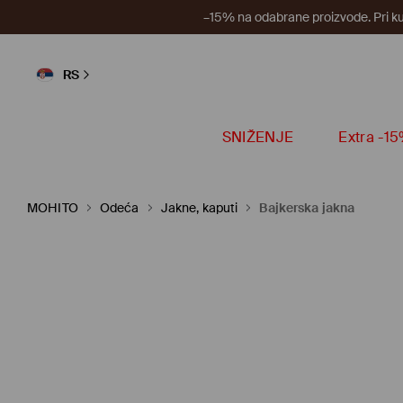
–15% na odabrane proizvode. Pri k
RS
SNIŽENJE
Extra -1
MOHITO
Odeća
Jakne, kaputi
Bajkerska jakna