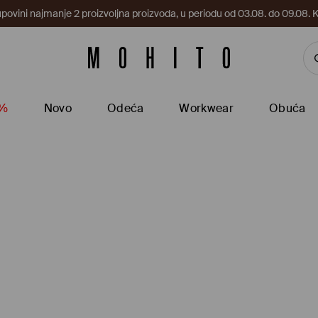
upovini najmanje 2 proizvoljna proizvoda, u periodu od 03.08. do 09.0
5%
Novo
Odeća
Workwear
Obuća