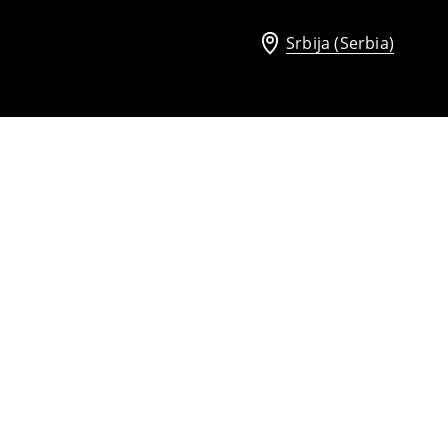
Srbija (Serbia)
Bajkerska jakna
2199
RSD
2299
RSD