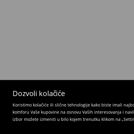
⟶
Detaljne informacije o isporuci
Politika povraćaja
Ako se predomislite u vezi s kupovinom, imajt
povraćaja u roku od 30 dana (od datuma prijema).
korisnički nalog i popunite obrazac za povraćaj. 
⟶
Detaljne informacije o povraćaju
Dozvoli kolačiće
Koristimo kolačiće ili slične tehnologije kako biste imali na
komforu Vaše kupovine na osnovu Vaših interesovanja i navi
izbor možete izmeniti u bilo kojem trenutku klikom na „Settin