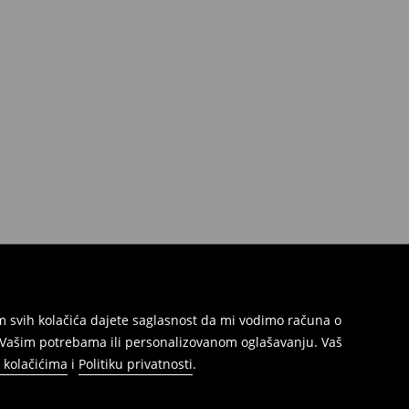
jem svih kolačića dajete saglasnost da mi vodimo računa o
s Vašim potrebama ili personalizovanom oglašavanju. Vaš
o kolačićima
i
Politiku privatnosti
.