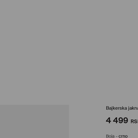
Bajkerska jakn
4 499
RS
Boja
-
crno