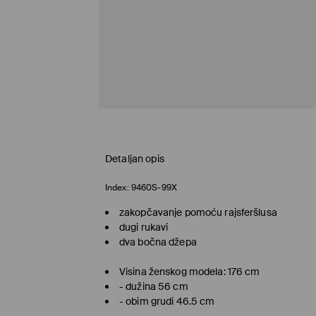
Detaljan opis
Index:
9460S-99X
zakopčavanje pomoću rajsferšlusa
dugi rukavi
dva bočna džepa
Visina ženskog modela: 176 cm
- dužina 56 cm
- obim grudi 46.5 cm