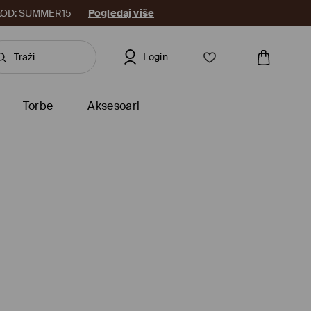
8. KOD: SUMMER15
Pogledaj više
Login
Torbe
Aksesoari