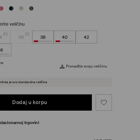
rite veličinu
4
36
38
40
42
46
ine
Pronađite svoju veličinu
ili da je ovo standardna veličina
Dodaj u korpu
tacionarnoj trgovini