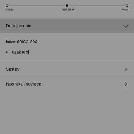
manje
savršeno
veće
Detaljan opis
Index:
801GG-89X
uzak kroj
Sastav
Isporuka i povraćaj
Glavni
:
90% POLIAMID, 10% ELASTAN
IZBELJIVANJE NIJE DOZVOLJENO
Metode dostave
NE SUŠITI U MAŠINI ZA SUŠENJE VEŠA
Pokupite u prodavnici MOHITO
(4–15 radnih dana)
NE PEGLATI
0 RSD / onlajn plaćanje
HEMISKO ČIŠĆENJE NIJE DOZVOLJENO
Milšped mesto za preuzimanje
(4–15 radnih dana)