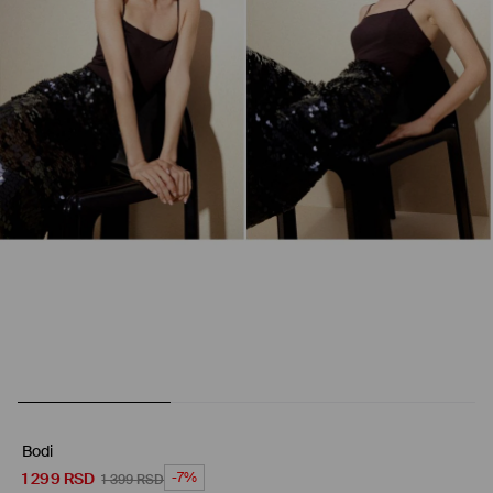
Bodi
1 299
RSD
-7%
1 399
RSD