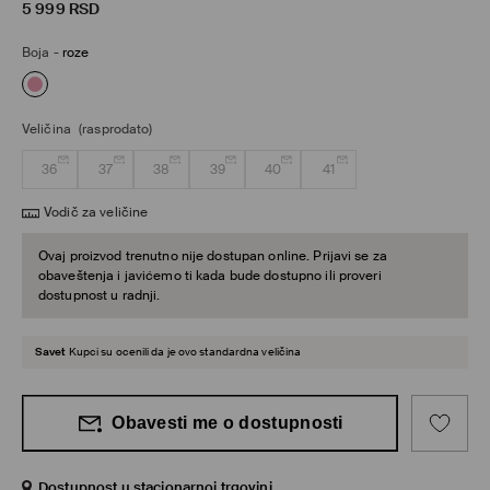
5 999
RSD
Boja
-
roze
Veličina
(rasprodato)
36
37
38
39
40
41
Vodič za veličine
Ovaj proizvod trenutno nije dostupan online. Prijavi se za
obaveštenja i javićemo ti kada bude dostupno ili proveri
dostupnost u radnji.
Savet
Kupci su ocenili da je ovo standardna veličina
Obavesti me o dostupnosti
Dostupnost u stacionarnoj trgovini