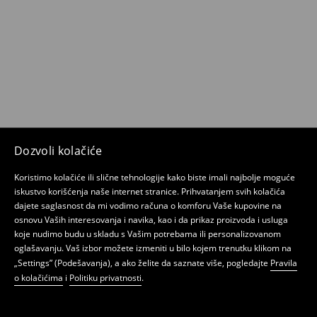
Dozvoli kolačiće
Koristimo kolačiće ili slične tehnologije kako biste imali najbolje moguće
iskustvo korišćenja naše internet stranice. Prihvatanjem svih kolačića
dajete saglasnost da mi vodimo računa o komforu Vaše kupovine na
osnovu Vaših interesovanja i navika, kao i da prikaz proizvoda i usluga
koje nudimo budu u skladu s Vašim potrebama ili personalizovanom
oglašavanju. Vaš izbor možete izmeniti u bilo kojem trenutku klikom na
„Settings” (Podešavanja), a ako želite da saznate više, pogledajte
Pravila
o kolačićima
i
Politiku privatnosti
.