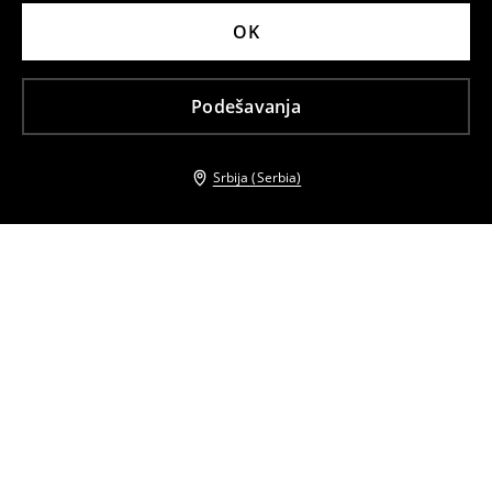
OK
Podešavanja
Srbija (Serbia)
Drugi kupci su takođe izabrali
Kožne baletanke
Cipele s visokim potpeticama