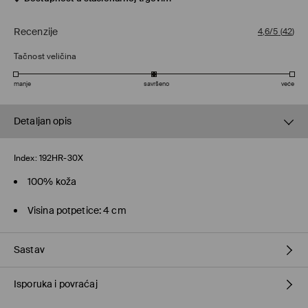
Recenzije
4,6/5
(
42
)
Tačnost veličina
manje
savršeno
veće
Detaljan opis
Index:
192HR-30X
100% koža
Visina potpetice: 4 cm
Sastav
Isporuka i povraćaj
100% LEATHER